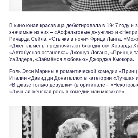
В кино юная красавица дебютировала в 1947 году и 
значимые из них – «Асфальтовые джунгли» и «Непри
Ричарда Сейла, «Стычка в ночи» Фрица Ланга, «Може
«Джентльмены предпочитают блондинок» Ховарда Хоу
«Автобусная остановка» Джошуа Логана, «Принц и т
Уайлдера, «Займёмся любовью» Джорджа Кьюкора.
Роль Элси Марины в романтической комедии «Принц
Италии «Давид ди Донателло» в категории «Лучшая и
«В джазе только девушки» (в оригинале – «Некоторы
«Лучшая женская роль в комедии или мюзикле».