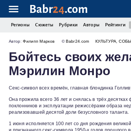
Babr
24
.com
Регионы
Сюжеты
Рубрики
Авторы
Рейтинги
Филипп Марков
©
Babr24.com
КУЛЬТУРА
СОБ
Бойтесь своих жела
Мэрилин Монро
Секс-символ всех времён, главная блондинка Голливу
Она прожила всего 36 лет и снялась в трёх десятках
поклонников и эксплуатации режиссёрами образа нед
реализовавшей десятой доли безусловного таланта.
1 июня исполняется 100 лет со дня рождения велик
и признанного секс-символа 1950‑х годов прошлого 