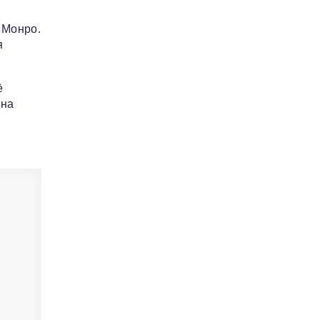
 Монро.
я
ё
 на