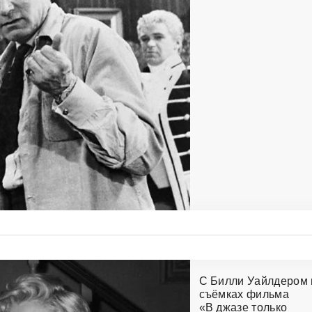
С Билли Уайлдером 
съёмках фильма
«В джазе только