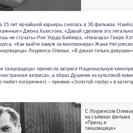
за 15 лет ярчайшей карьеры снялась в 30 фильмах. Наиб
каянные» Джона Хьюстона, «Давай сделаем это легальн
шь не стучать» Роя Уорда Бейкера, «Ниагара» Генри Хэт
кса, «Как выйти замуж за миллионера» Жана Негулеско
анцовщица» Лоуренса Оливье, «В джазе только девушки
 и танцовщица» принесла актрисе Национальную кинопр
ностранная актриса», а образ Душечки из культовой ком
е любят погорячее») – премию «Золотой глобус» в катего
С Лоуренсом Оливь
на съёмках фильма
«Принц и
танцовщица»