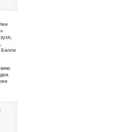
олее
о»
эуэя,
,
» Билли
емию
едии
рии
е