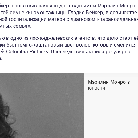
кер, прославившаяся под псевдонимом Мэрилин Монро,
атой семье киномонтажницы Глэдис Бейкер, в девичестве
нной госпитализации матери с диагнозом «параноидальна
мных семьях.
 в одно из лос-анджелевских агентств, что дало старт е
нки был тёмно-каштановый цвет волос, который сменился
й Columbia Pictures. Впоследствии актриса регулярно
.
Мэрилин Монро в
юности