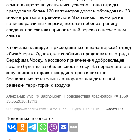
семью в апреле не увенчались успехом: тогда отряды
преодолели более 120 километров дорог и обследовали 33
километра тайги в районе лога Мальвинка. Несмотря на
наличие различных версий, включая побег за границу,
следователи считают приоритетной версию о несчастном
случае.
К поискам планирует присоединиться и волонтерский отряд
«ЛизаАлерт». Однако, как сообщила представитель отряда
Серафима Чооду, массового привлечения добровольцев
пока не будет из-за обилия снега в лесу. На первом этапе в
зону поисков отправят координаторов и пилотов
беспилотных летательных аппаратов для детальной
разведки территории с воздуха.
Александр Мур
©
Babr24.com
Происшествия
Красноярск
1569
15.05.2026, 17:43
URL: https://m.babr24.com/?IDE=291977
Bytes: 1196 / 1116
Скачать PDF
Поделиться в соцсетях: