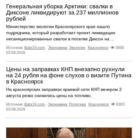
Генеральная уборка Арктики: свалки в
Диксоне ликвидируют за 237 миллионов
рублей
Министерство экологии Красноярского края нашло
подрядчика, который разработает проект ликвидации
несанкционированных свалок в поселке Диксон на ...
Источник:
Babr24.com
.
Экономика
,
Экология
Красноярск
3890
03.08.2026
Цены на заправках КНП внезапно рухнули
на 24 рубля на фоне слухов о визите Путина
в Красноярск
На красноярских заправках краевой сети КНП вечером 2
августа резко снизились цены на топливо.
Источник:
Babr24.com
.
Экономика
,
Политика
Красноярск
8383
03.08.2026