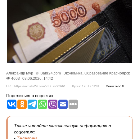
Александр Мур
©
Babr24.com
Экономика
,
Образование
Красноярск
4603
03.06.2026, 14:42
URL: https://m.babr24.com/?IDE=292661
Bytes: 1281 / 1201
Скачать PDF
Поделиться в соцсетях:
Также читайте эксклюзивную информацию в
соцсетях:
-
Телеграм