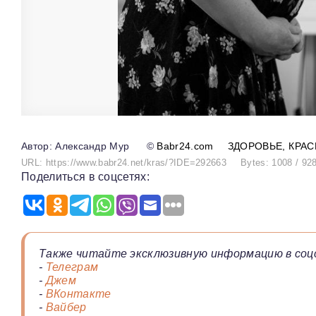
Александр Мур
©
Babr24.com
ЗДОРОВЬЕ
КРАС
URL: https://www.babr24.net/kras/?IDE=292663
Bytes: 1008 / 92
Поделиться в соцсетях:
Также читайте эксклюзивную информацию в соц
-
Телеграм
-
Джем
-
ВКонтакте
-
Вайбер