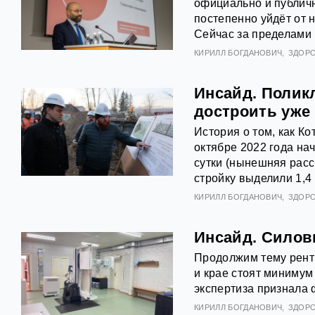
официально и публичн
постепенно уйдёт от 
Сейчас за пределами 
КИРИЛЛ БОГДАНОВИЧ
ЗДОР
Инсайд. Поликл
достроить уже 
История о том, как К
октябре 2022 года на
сутки (нынешняя расс
стройку выделили 1,4
КИРИЛЛ БОГДАНОВИЧ
ЗДОР
Инсайд. Силов
Продолжим тему рентг
и крае стоят минимум
экспертиза признала
КИРИЛЛ БОГДАНОВИЧ
ЗДОР