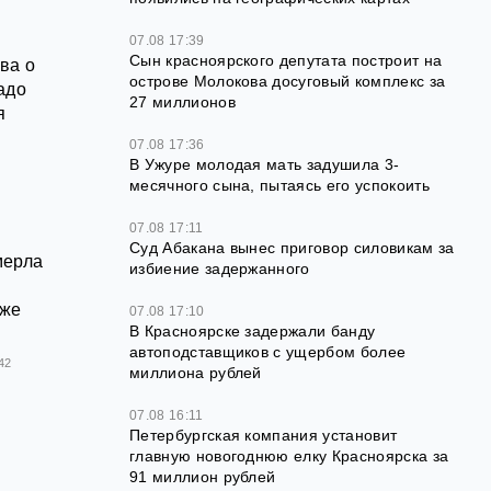
07.08 17:39
Сын красноярского депутата построит на
ва о
острове Молокова досуговый комплекс за
адо
27 миллионов
я
07.08 17:36
В Ужуре молодая мать задушила 3-
месячного сына, пытаясь его успокоить
07.08 17:11
Суд Абакана вынес приговор силовикам за
мерла
избиение задержанного
 же
07.08 17:10
В Красноярске задержали банду
автоподставщиков с ущербом более
42
миллиона рублей
07.08 16:11
Петербургская компания установит
главную новогоднюю елку Красноярска за
91 миллион рублей