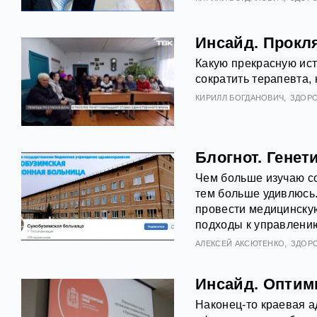
Инсайд. Прокл
Какую прекрасную ис
сократить терапевта,
КИРИЛЛ БОГДАНОВИЧ
ЗДОР
Блогнот. Гене
Чем больше изучаю со
тем больше удивлюсь.
провести медицинску
подходы к управлени
АЛЕКСЕЙ АКСЮТЕНКО
ЗДОР
Инсайд. Оптим
Наконец-то краевая 