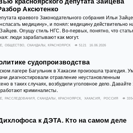
рвью красноярского депутата Зайцева
Разбор Аксютенко
путата краевого Законодательного собрания Ильи Зайце
т «спасать медицину», и понял: медицину действительно н
к Зайцев. Опущу стиль НГС. Во-первых, понятно, что стать
ая: люди зарабатывают как могут.
Е
ОБЩЕСТВО
СКАНДАЛЫ
КРАСНОЯРСК
5121
16.06.2026
политике судопроизводства
тском лагере Багульник в Хакасии произошла трагедия. У
врачи диагностировали отравление неустановленным
ено в таких случаях, возбудили уголовное дело. Давайте
с работают криминалисты.
Е
РАССЛЕДОВАНИЯ
СКАНДАЛЫ
КРАСНОЯРСК
ХАКАСИЯ
РОССИЯ
335
Дихлофоса к ДЭТА. Кто на самом деле