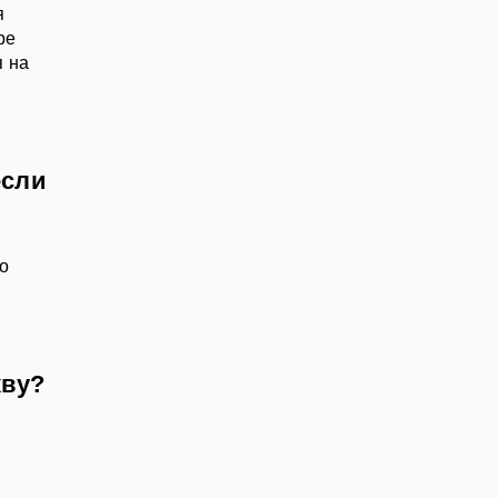
я
ре
я на
если
по
кву?