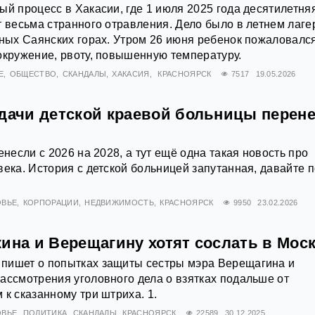
ый процесс в Хакасии, где 1 июля 2025 года десятилетня
т весьма странного отравления. Дело было в летнем лаге
тных Саянских горах. Утром 26 июня ребенок пожаловалс
окружение, рвоту, повышенную температуру.
Е
ОБЩЕСТВО
СКАНДАЛЫ
ХАКАСИЯ
КРАСНОЯРСК
7517
19.05.2026
сдачи детской краевой больницы перен
енесли с 2026 на 2028, а тут ещё одна такая новость про
века. История с детской больницей запутанная, давайте 
ОВЬЕ
КОРПОРАЦИИ
НЕДВИЖИМОСТЬ
КРАСНОЯРСК
9950
23.02.2026
ина и Верещагину хотят сослать в Мос
пишет о попытках защиты сестры мэра Верещагина и
ассмотрения уголовного дела о взятках подальше от
 к сказанному три штриха. 1.
ОВЬЕ
ПОЛИТИКА
СКАНДАЛЫ
КРАСНОЯРСК
22589
30.12.2025