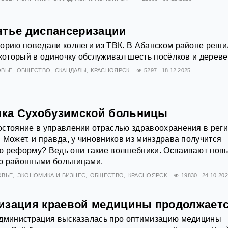
ятье диспансеризации
торию поведали коллеги из ТВК. В Абанском районе реши
 который в одиночку обслуживал шесть посёлков и дереве
ОВЬЕ
ОБЩЕСТВО
СКАНДАЛЫ
КРАСНОЯРСК
5297
18.12.2025
тика Сухобузимской больницы
стояние в управлении отраслью здравоохранения в реги
 Может, и правда, у чиновников из минздрава получится
ю реформу? Ведь они такие волшебники. Осваивают нов
ю районными больницами.
ОВЬЕ
ЭКОНОМИКА И БИЗНЕС
ОБЩЕСТВО
КРАСНОЯРСК
19830
24.10.20
изация краевой медицины продолжает
администрация высказалась про оптимизацию медицины