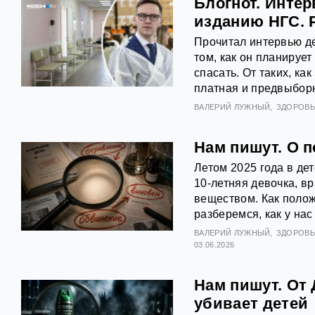
Блогнот. Инте
изданию НГС. 
Прочитал интервью де
том, как он планируе
спасать. От таких, ка
платная и предвыборн
ВАЛЕРИЙ ЛУЖНЫЙ
ЗДОРОВЬ
Нам пишут. О 
Летом 2025 года в де
10-летняя девочка, 
веществом. Как полож
разберемся, как у на
ВАЛЕРИЙ ЛУЖНЫЙ
ЗДОРОВЬ
03.06.2026
Нам пишут. От 
убивает детей