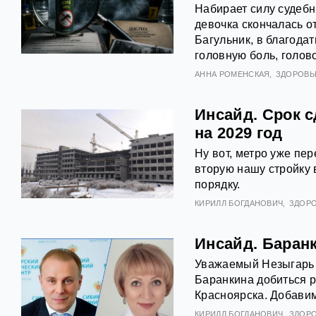
Набирает силу судебн
девочка скончалась о
Багульник, в благода
головную боль, голов
АННА РОМЕНСКАЯ
ЗДОРОВЬ
Инсайд. Срок 
на 2029 год
Ну вот, метро уже пер
вторую нашу стройку 
порядку.
КИРИЛЛ БОГДАНОВИЧ
ЗДОР
Инсайд. Баранк
Уважаемый Незыгарь 
Баранкина добиться р
Красноярска. Добавим
КИРИЛЛ БОГДАНОВИЧ
ЗДОР