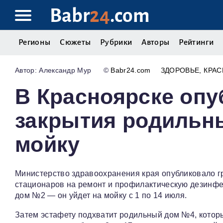
Babr
24
.com
Регионы
Сюжеты
Рубрики
Авторы
Рейтинги
Александр Мур
©
Babr24.com
ЗДОРОВЬЕ
КРАС
В Красноярске опу
закрытия родильны
мойку
Министерство здравоохранения края опубликовало г
стационаров на ремонт и профилактическую дезинф
дом №2 — он уйдет на мойку с 1 по 14 июля.
Затем эстафету подхватит родильный дом №4, которы