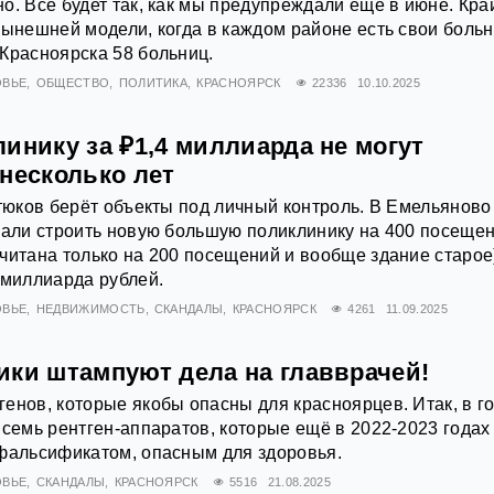
о. Всё будет так, как мы предупреждали ещё в июне. Кра
нынешней модели, когда в каждом районе есть свои боль
Красноярска 58 больниц.
ОВЬЕ
ОБЩЕСТВО
ПОЛИТИКА
КРАСНОЯРСК
22336
10.10.2025
инику за ₽1,4 миллиарда не могут
несколько лет
отюков берёт объекты под личный контроль. В Емельяново
чали строить новую большую поликлинику на 400 посещен
читана только на 200 посещений и вообще здание старое
 миллиарда рублей.
ОВЬЕ
НЕДВИЖИМОСТЬ
СКАНДАЛЫ
КРАСНОЯРСК
4261
11.09.2025
ики штампуют дела на главврачей!
енов, которые якобы опасны для красноярцев. Итак, в г
 семь рентген-аппаратов, которые ещё в 2022-2023 годах
 фальсификатом, опасным для здоровья.
ОВЬЕ
СКАНДАЛЫ
КРАСНОЯРСК
5516
21.08.2025