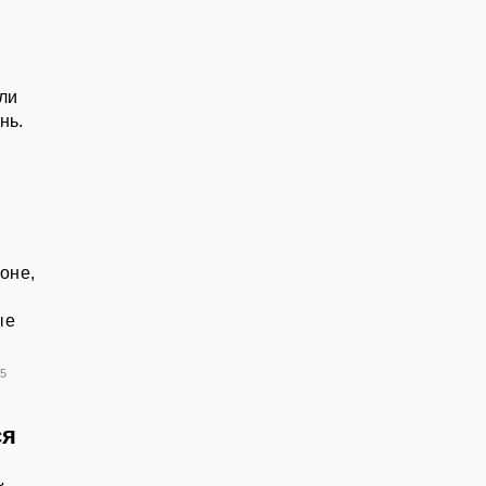
ли
нь.
оне,
ые
25
ся