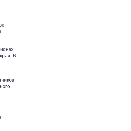
ок
и
гионах
края. В
тников
ного
и