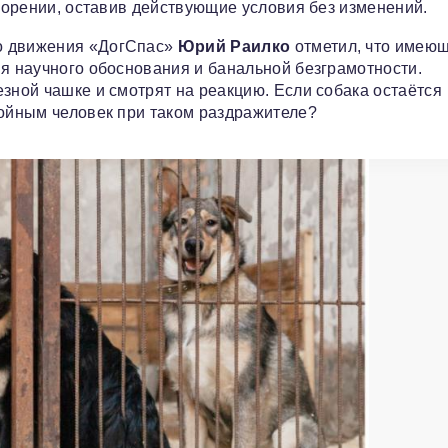
творении, оставив действующие условия без изменений.
о движения «ДогСпас»
Юрий Раилко
отметил, что имею
ия научного обоснования и банальной безграмотности.
зной чашке и смотрят на реакцию. Если собака остаётся
койным человек при таком раздражителе?