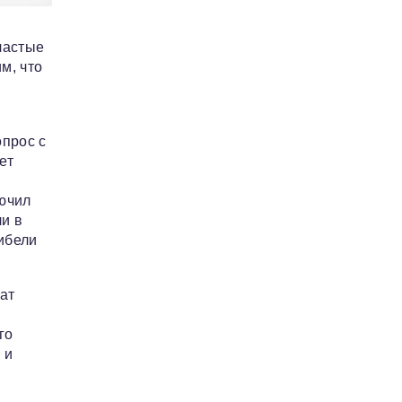
частые
м, что
опрос с
ет
лючил
и в
ибели
ат
го
 и