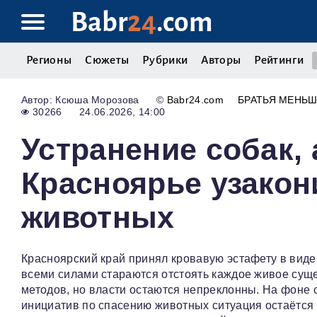
Babr
24
.com
Регионы
Сюжеты
Рубрики
Авторы
Рейтинги
Ксюша Морозова
©
Babr24.com
БРАТЬЯ МЕНЬ
30266
24.06.2026, 14:00
Устранение собак,
Красноярье узако
животных
Красноярский край принял кровавую эстафету в виде
всеми силами стараются отстоять каждое живое сущ
методов, но власти остаются непреклонны. На фоне с
инициатив по спасению животных ситуация остаётся