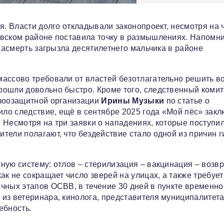
я. Власти долго откладывали законопроект, несмотря на 
овском районе поставила точку в размышлениях. Напомни
 насмерть загрызла десятилетнего мальчика в районе
ассово требовали от властей безотлагательно решить в
рошли довольно быстро. Кроме того, следственный комит
 зоозащитной организации
Ирины Музыки
по статье о
ило следствие, ещё в сентябре 2025 года «Мой пёс» зак
 Несмотря на три заявки о нападениях, которые поступил
тели полагают, что бездействие стало одной из причин г
ную систему: отлов – стерилизация – вакцинация – возвр
ак не сокращает число зверей на улицах, а также требует
чных этапов ОСВВ, в течение 30 дней в пункте временно
из ветеринара, кинолога, представителя муниципалитета
ебность.