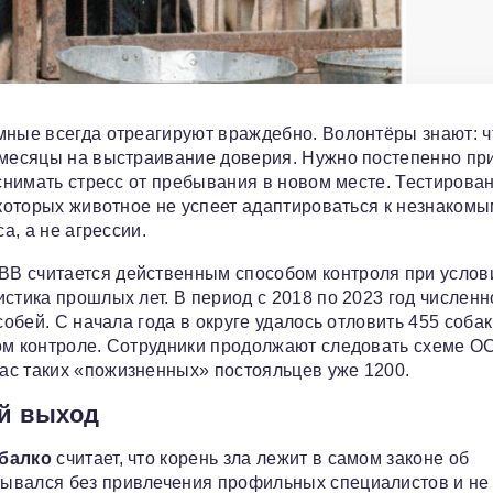
мные всегда отреагируют враждебно. Волонтёры знают: 
 месяцы на выстраивание доверия. Нужно постепенно пр
 снимать стресс от пребывания в новом месте. Тестирова
 которых животное не успеет адаптироваться к незнаком
а, а не агрессии.
ВВ считается действенным способом контроля при услов
стика прошлых лет. В период с 2018 по 2023 год численн
обей. С начала года в округе удалось отловить 455 собак,
бом контроле. Сотрудники продолжают следовать схеме О
ас таких «пожизненных» постояльцев уже 1200.
й выход
балко
считает, что корень зла лежит в самом законе об
тывался без привлечения профильных специалистов и не