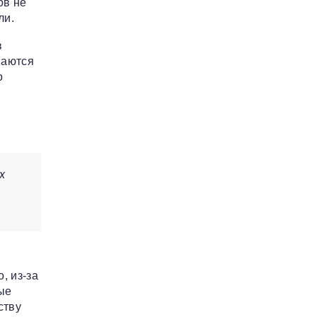
ов не
ли.
в
маются
о
х
, из-за
ые
ству