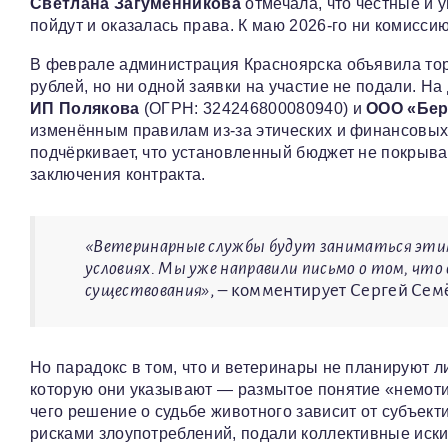
Светлана Загуменникова
отмечала, что честные и 
пойдут и оказалась права. К маю 2026-го ни комиссию
В феврале администрация Красноярска объявила тор
рублей, но ни одной заявки на участие не подали. 
ИП Полякова
(ОГРН: 324246800080940) и
ООО «Бер
изменённым правилам из-за этических и финансовы
подчёркивает, что установленный бюджет не покрывает
заключения контракта.
«Ветеринарные службы будут заниматься этим 
условиях. Мы уже направили письмо о том, что 
существования»
, – комментирует Сергей Сем
Но парадокс в том, что и ветеринары не планируют 
которую они указывают — размытое понятие «немотив
чего решение о судьбе животного зависит от субъек
рисками злоупотреблений, подали коллективные иски