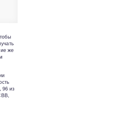
чтобы
иучать
ние же
ым
ии
ость
 96 из
СВВ,