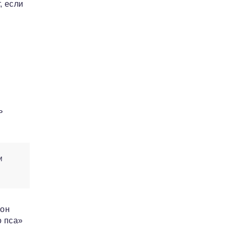
, если
ь
м
 он
о пса»