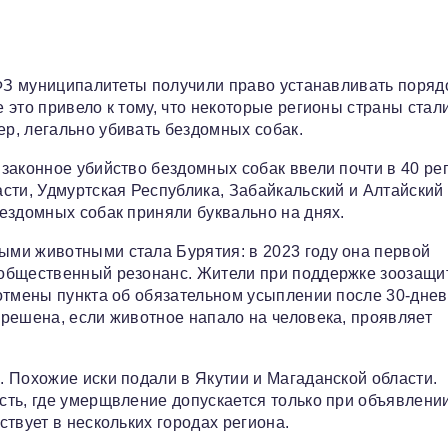
-ФЗ муниципалитеты получили право устанавливать поряд
это привело к тому, что некоторые регионы страны стал
р, легально убивать бездомных собак.
законное убийство бездомных собак ввели почти в 40 ре
сти, Удмуртская Республика, Забайкальский и Алтайский 
ездомных собак приняли буквально на днях.
ми животными стала Бурятия: в 2023 году она первой
 общественный резонанс. Жители при поддержке зоозащи
отмены пункта об обязательном усыплении после 30‑днев
решена, если животное напало на человека, проявляет
 Похожие иски подали в Якутии и Магаданской области.
ть, где умерщвление допускается только при объявлени
твует в нескольких городах региона.