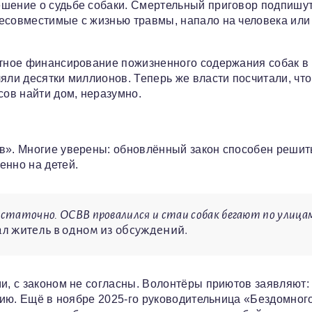
шение о судьбе собаки. Смертельный приговор подпишут
несовместимые с жизнью травмы, напало на человека или
етное финансирование пожизненного содержания собак в
яли десятки миллионов. Теперь же власти посчитали, что
сов найти дом, неразумно.
ив». Многие уверены: обновлённый закон способен решит
енно на детей.
достаточно. ОСВВ провалился и стаи собак бегают по улица
сал житель в одном из обсуждений.
и, с законом не согласны. Волонтёры приютов заявляют:
ацию. Ещё в ноябре 2025-го руководительница «Бездомног