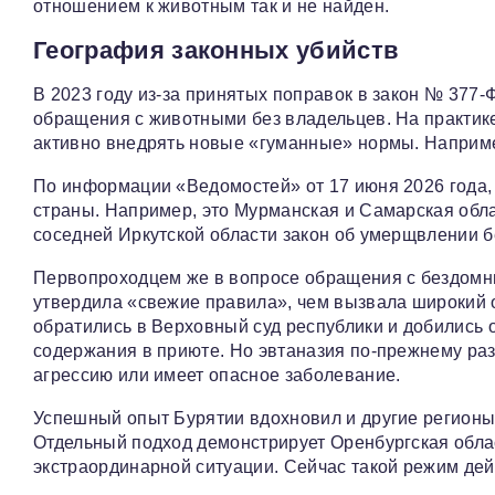
отношением к животным так и не найден.
География законных убийств
В 2023 году из-за принятых поправок в закон № 377
обращения с животными без владельцев. На практике 
активно внедрять новые «гуманные» нормы. Наприме
По информации «Ведомостей» от 17 июня 2026 года, 
страны. Например, это Мурманская и Самарская обла
соседней Иркутской области закон об умерщвлении б
Первопроходцем же в вопросе обращения с бездомны
утвердила «свежие правила», чем вызвала широкий
обратились в Верховный суд республики и добились 
содержания в приюте. Но эвтаназия по‑прежнему раз
агрессию или имеет опасное заболевание.
Успешный опыт Бурятии вдохновил и другие регионы.
Отдельный подход демонстрирует Оренбургская облас
экстраординарной ситуации. Сейчас такой режим дейс