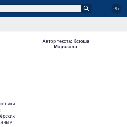
18+
Автор текста:
Ксюша
Морозова
.
щитники
х
тёрских
манным