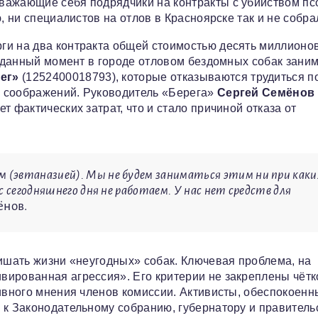
уважающие себя подрядчики на контракты с убийством пс
, ни специалистов на отлов в Красноярске так и не собра
ги на два контракта общей стоимостью десять миллионо
На данный момент в городе отловом бездомных собак зани
ег»
(1252400018793), которые отказываются трудиться п
х соображений. Руководитель «Берега»
Сергей Семёнов
 фактических затрат, что и стало причиной отказа от
(эвтаназией). Мы не будем заниматься этим ни при каки
с сегодняшнего дня не работаем. У нас нет средств для
ёнов.
лишать жизни «неугодных» собак. Ключевая проблема, на
ированная агрессия». Его критерии не закреплены чётко
тивного мнения членов комиссии. Активисты, обеспокоенн
 к Законодательному собранию, губернатору и правитель