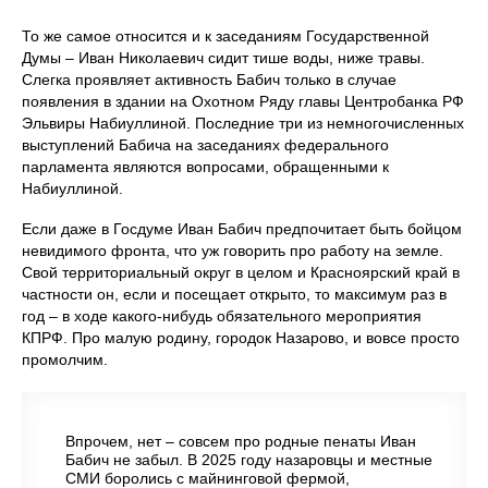
То же самое относится и к заседаниям Государственной
Думы – Иван Николаевич сидит тише воды, ниже травы.
Слегка проявляет активность Бабич только в случае
появления в здании на Охотном Ряду главы Центробанка РФ
Эльвиры Набиуллиной. Последние три из немногочисленных
выступлений Бабича на заседаниях федерального
парламента являются вопросами, обращенными к
Набиуллиной.
Если даже в Госдуме Иван Бабич предпочитает быть бойцом
невидимого фронта, что уж говорить про работу на земле.
Свой территориальный округ в целом и Красноярский край в
частности он, если и посещает открыто, то максимум раз в
год – в ходе какого-нибудь обязательного мероприятия
КПРФ. Про малую родину, городок Назарово, и вовсе просто
промолчим.
Впрочем, нет – совсем про родные пенаты Иван
Бабич не забыл. В 2025 году назаровцы и местные
СМИ боролись с майнинговой фермой,