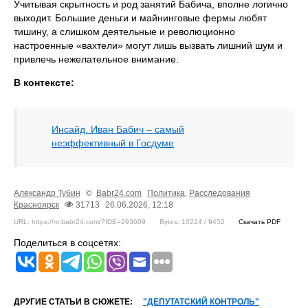
Учитывая скрытность и род занятий Бабича, вполне логично
выходит. Большие деньги и майнинговые фермы любят
тишину, а слишком деятельные и революционно
настроенные «вахтели» могут лишь вызвать лишний шум и
привлечь нежелательное внимание.
В контексте:
Инсайд. Иван Бабич – самый
неэффективный в Госдуме
Александр Тубин
©
Babr24.com
Политика
,
Расследования
Красноярск
31713
26.06.2026, 12:18
URL: https://m.babr24.com/?IDE=293609
Bytes: 10224 / 9452
Скачать PDF
Поделиться в соцсетях:
ДРУГИЕ СТАТЬИ В СЮЖЕТЕ:
"ДЕПУТАТСКИЙ КОНТРОЛЬ"