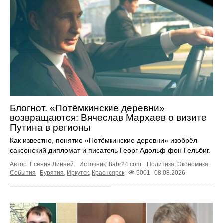
Блогнот. «Потёмкинские деревни»
возвращаются: Вячеслав Мархаев о визите
Путина в регионы
Как известно, понятие «Потёмкинские деревни» изобрёл
саксонский дипломат и писатель Георг Адольф фон Гельбиг.
Автор: Есения Линней.
Источник:
Babr24.com
.
Политика
,
Экономика
,
События
Бурятия
,
Иркутск
,
Красноярск
5001
08.08.2026