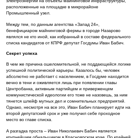
электроэнергии на объекты майнинговой инфраструктуры,
расположенные на площадке в микрорайоне
Промышленный узел.
Между тем, по данным агентства «Запад 24»,
бенефициаром майнинговой фермы в городе Назарово
являлся не кто иной, как избранный в составе федерального
списка кандидатов от КПРФ депутат Госдумы Иван Бабич.
Секрет успеха
В чем же причина ошеломительной, не поддающейся логике
успешной политической карьеры. Казалось бы, человек
абсолютно не работает с населением, в Госдуме находится
вечно в тени и оживляется лишь при появлении главы
Центробанка, активным партийцем и приверженцем
коммунистической идеологии его тоже не назовешь, за ним
тянется шлейф мутных дел и сомнительных предприятий.
Однако, несмотря на все это, Иван Бабич планирует идти на
второй депутатский срок и уже получил себе проходное
место во главе списка.
А разгадка проста – Иван Николаевич Бабич является
крупнейшим обнальщиком в Красноярском крае. По крайней