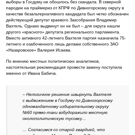
выборы в Госдуму не обошлось без скандала. В скверной
пародии на праймериз от КПРФ по Дивногорскому округу в
качестве безальтернативного кандидата был четко обозначен
действующий депутат краевого Заксобрания Владимир
Вахтель. Однако выдвинут он не был – для округа нашли
другого «красного» депутата регионального парламента.
Вместо активного 42-летнего Вахтеля партия назначила 75-
летнего и озабоченного лишь делами собственного ЗАО
«Назаровское» Валерия Исаева.
По мнению местных политических аналитиков,
настоятельная рекомендация провести замену поступила
именно от Ивана Бабича.
– Нелогичное решение швырнуть Вахтеля
с выдвижением в Госдуму по Дивногорскому
одномандатному избирательному округу
№60 прямо-таки взбудоражило местную
околополитическую тусовку…
… Согласимся со старой гвардией, что