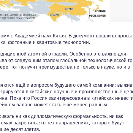
ом» с Академией наук Китая. В документ вошли вопросы
ки, фотонные и квантовые технологии.
радиционной атомной отрасли. Особенно это важно для
ывают следующим этапом глобальной технологической го
ре, тот получит преимущества не только в науке, но и в
яются ещё и вопросом будущего самой компании: выжив
егрируются в китайские научные и производственные цеп
на. Пока что Россия заинтересована в китайских инвест
нейшем баланс может стать ещё менее равным.
вать ни как дипломатическую формальность, ни как
тома» закрепиться в тех направлениях, которые будут
шие десятилетия.