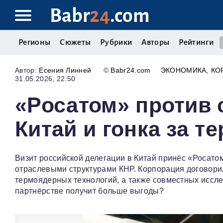
Babr
24
.com
Регионы
Сюжеты
Рубрики
Авторы
Рейтинги
Есения Линней
©
Babr24.com
ЭКОНОМИКА
КО
31.05.2026, 22:50
«Росатом» против 
Китай и гонка за т
Визит российской делегации в Китай принёс «Росато
отраслевыми структурами КНР. Корпорация договорил
термоядерных технологий, а также совместных иссле
партнёрстве получит больше выгоды?