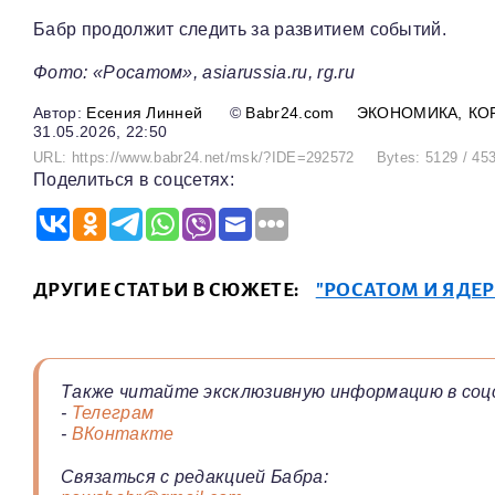
Бабр продолжит следить за развитием событий.
Фото: «Росатом», asiarussia.ru, rg.ru
Есения Линней
©
Babr24.com
ЭКОНОМИКА
КО
31.05.2026, 22:50
URL: https://www.babr24.net/msk/?IDE=292572
Bytes: 5129 / 45
Поделиться в соцсетях:
ДРУГИЕ СТАТЬИ В СЮЖЕТЕ:
"РОСАТОМ И ЯДЕ
Также читайте эксклюзивную информацию в соц
-
Телеграм
-
ВКонтакте
Связаться с редакцией Бабра: