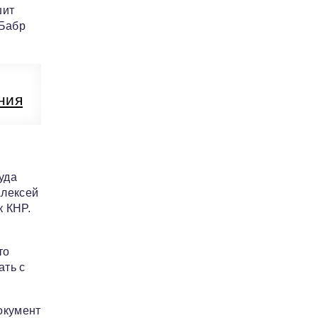
шит
 Бабр
ния
уда
Алексей
к КНР.
то
ать с
окумент