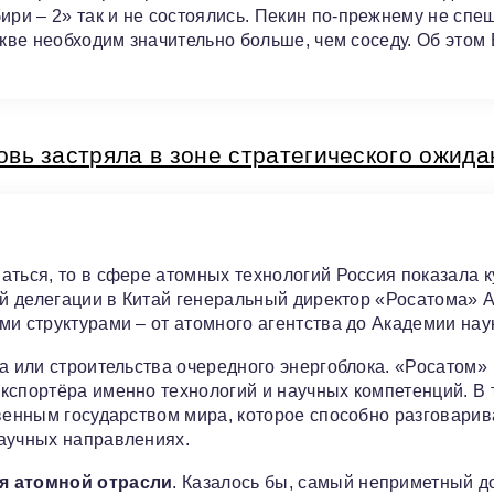
и – 2» так и не состоялись. Пекин по-прежнему не спе
скве необходим значительно больше, чем соседу. Об этом
овь застряла в зоне стратегического ожида
аться, то в сфере атомных технологий Россия показала к
кой делегации в Китай генеральный директор «Росатома» 
и структурами – от атомного агентства до Академии нау
а или строительства очередного энергоблока. «Росатом»
кспортёра именно технологий и научных компетенций. В 
венным государством мира, которое способно разговарив
научных направлениях.
я атомной отрасли
. Казалось бы, самый неприметный д