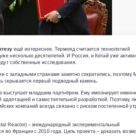
нтезу
ещё интереснее. Термояд считается технологией
уже несколько десятилетий. И Россия, и Китай уже актив
едут собственные исследования.
ии с западными странами заметно сократились, поэтому 
есь скрывается первый подводный камень.
и не выступает младшим партнёром. Ему импонирует именн
й адаптацией и самостоятельной разработкой. Поэтому 
ийских компаний всегда связано с риском постепенной ут
ental Reactor) – международный экспериментальный
я во Франции с 2010 года. Цель проекта – доказать возм