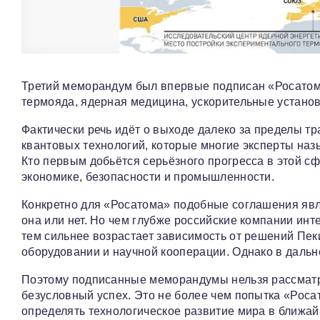
Третий меморандум был впервые подписан «Росатом
термояда, ядерная медицина, ускорительные установ
Фактически речь идёт о выходе далеко за пределы т
квантовых технологий, которые многие эксперты наз
Кто первым добьётся серьёзного прогресса в этой сфе
экономике, безопасности и промышленности.
Конкретно для «Росатома» подобные соглашения явл
она или нет. Но чем глубже российские компании инт
тем сильнее возрастает зависимость от решений Пеки
оборудовании и научной кооперации. Однако в даль
Поэтому подписанные меморандумы нельзя рассматри
безусловный успех. Это не более чем попытка «Роса
определять технологическое развитие мира в ближай