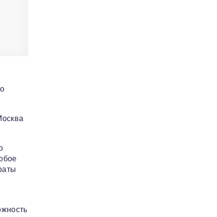
но
Москва
о
любое
раты
ожность