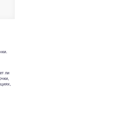
нки.
ет ли
очки,
ициях,