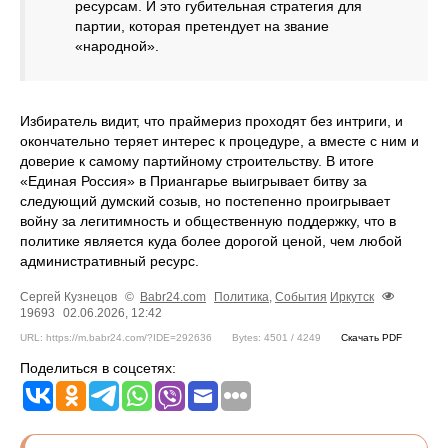
ресурсам. И это губительная стратегия для
партии, которая претендует на звание
«народной».
Избиратель видит, что праймериз проходят без интриги, и
окончательно теряет интерес к процедуре, а вместе с ним и
доверие к самому партийному строительству. В итоге
«Единая Россия» в Приангарье выигрывает битву за
следующий думский созыв, но постепенно проигрывает
войну за легитимность и общественную поддержку, что в
политике является куда более дорогой ценой, чем любой
административный ресурс.
Сергей Кузнецов
©
Babr24.com
Политика
,
События
Иркутск
19693
02.06.2026, 12:42
URL: https://m.babr24.com/?IDE=292636
Bytes: 4501 / 4249
Скачать PDF
Поделиться в соцсетях: