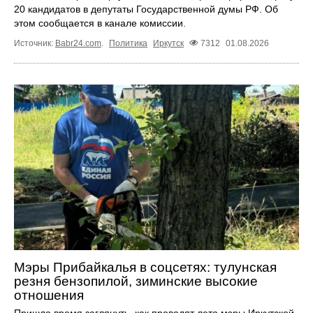
20 кандидатов в депутаты Государственной думы РФ. Об
этом сообщается в канале комиссии.
Источник:
Babr24.com
.
Политика
Иркутск
7312
01.08.2026
Мэры Прибайкалья в соцсетях: тулунская
резня бензопилой, зиминские высокие
отношения
Пришло время заглянуть, как проводят лето мэры Иркутской