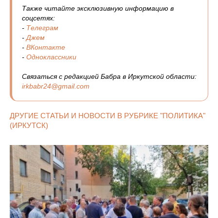
Также читайте эксклюзивную информацию в
соцсетях:
-
Телеграм
-
Джем
-
ВКонтакте
-
Одноклассники
Связаться с редакцией Бабра в Иркутской области:
irkbabr24@gmail.com
ДРУГИЕ СТАТЬИ И НОВОСТИ В РУБРИКЕ "ПОЛИТИКА"
(ИРКУТСК)