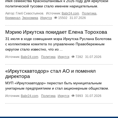
Имя семейства Красноштановых к 2026 году для иркутской
политической тусовки стало именем нарицательным.
Автор: Глеб Севостьянов.
Источник:
Babr24.com
.
Политика
,
Криминал
,
Экономика
Иркутск
15502
31.07.2026
Мэрию Иркутска покидает Елена Торохова
31 июля в ходе совещания мэра Иркутска Руслана Болотова
с коллективом комитета по управлению Правобережным
округом стало известно, что из ...
Источник:
Babr24.com
.
Политика
Иркутск
7282
31.07.2026
«Иркутскавтодор» стал АО и поменял
директора
МУП «Иркутскавтодор» перестал быть муниципальным
унитарным предприятием и стал акционерным обществом.
Источник:
Babr24.com
.
Политика
Иркутск
5993
31.07.2026