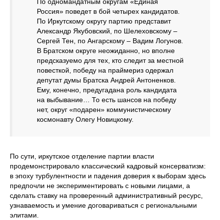
По одномандатным округам «Единая
Россия» поведет в бой четырех кандидатов.
По Иркутскому округу партию представит
Александр Якубовский, по Шелеховскому –
Сергей Тен, по Ангарскому – Вадим Логунов.
В Братском округе неожиданно, но вполне
предсказуемо для тех, кто следит за местной
повесткой, победу на праймериз одержал
депутат думы Братска Андрей Антоненков.
Ему, конечно, предугадана роль кандидата
на выбывание… То есть шансов на победу
нет, округ «подарен» коммунистическому
космонавту Олегу Новицкому.
По сути, иркутское отделение партии власти
продемонстрировало классический кадровый консерватизм:
в эпоху турбулентности и падения доверия к выборам здесь
предпочли не экспериментировать с новыми лицами, а
сделать ставку на проверенный административный ресурс,
узнаваемость и умение договариваться с региональными
элитами.