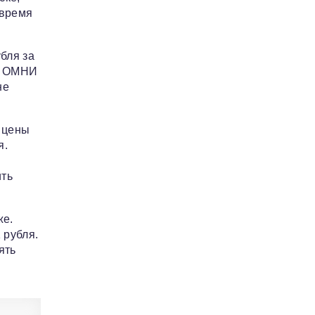
 время
бля за
то ОМНИ
не
 цены
я.
ить
же.
 рубля.
ять