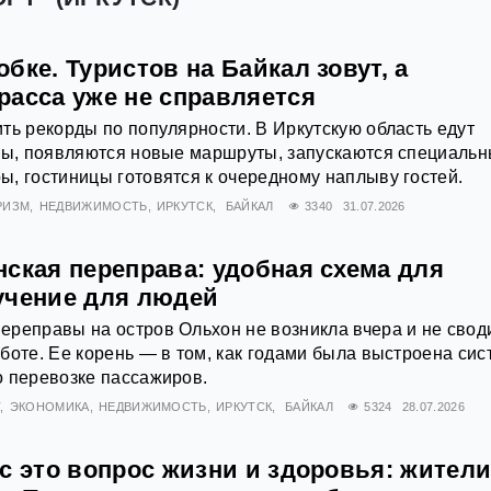
бке. Туристов на Байкал зовут, а
расса уже не справляется
ть рекорды по популярности. В Иркутскую область едут
аны, появляются новые маршруты, запускаются специаль
, гостиницы готовятся к очередному наплыву гостей.
РИЗМ
НЕДВИЖИМОСТЬ
ИРКУТСК
БАЙКАЛ
3340
31.07.2026
ская переправа: удобная схема для
учение для людей
реправы на остров Ольхон не возникла вчера и не своди
боте. Ее корень — в том, как годами была выстроена сис
о перевозке пассажиров.
Т
ЭКОНОМИКА
НЕДВИЖИМОСТЬ
ИРКУТСК
БАЙКАЛ
5324
28.07.2026
с это вопрос жизни и здоровья: жител