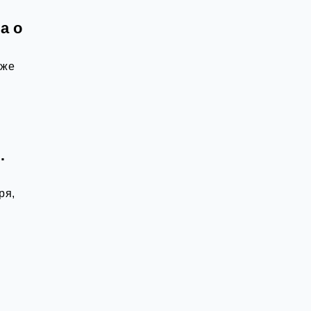
а о
уже
…
ря,
й