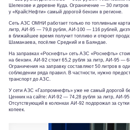
Шелехове и деревне Куда. Ограничение — 30 литров в
у «КрайсНефти» самый дорогой бензин в регионе.
Сеть АЗС ОМНИ работает только по топливным картам
литр, АИ‑95 — 79,8 рубля, АИ‑100 — 116 рублей, диз
в ближайшее время получит топливо и откроет прод
Шаманаева, посёлке Средний и в Баяндае.
На заправках «Роснефть» сеть АЗС «Роснефть» стоим
на бензин. АИ‑92 стоит 65,2 рубля за литр, АИ‑95 — 
Ограничения на заправку составляют 50 литров в оди
соблюдении ряда правил. В частности, нужно предо
транспорт до АЗС.
У сети АЗС «Газпромнефть» уже не самый дорогой бе
Ценник на сайте: АИ‑92 — 74,28 рубля за литр, АИ‑95
Отсутствующий в колонках АИ‑92 подорожал за сутки
копеек.