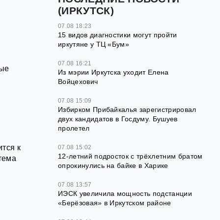
(ИРКУТСК)
07.08 18:23
15 видов диагностики могут пройти
иркутяне у ТЦ «Бум»
07.08 16:21
ные
Из мэрии Иркутска уходит Елена
Войцехович
07.08 15:09
Избирком Прибайкалья зарегистрировал
двух кандидатов в Госдуму. Бушуев
пролетел
тся к
07.08 15:02
12‑летний подросток с трёхлетним братом
тема
опрокинулись на байке в Харике
07.08 13:57
ИЭСК увеличила мощность подстанции
«Берёзовая» в Иркутском районе
и