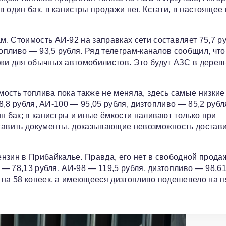
 один бак, в канистры продажи нет. Кстати, в настоящее
. Стоимость АИ‑92 на заправках сети составляет 75,7 ру
топливо — 93,5 рубля. Ряд телеграм‑каналов сообщил, ч
ажи для обычных автомобилистов. Это будут АЗС в дерев
ость топлива пока также не меняла, здесь самые низкие
68,8 рубля, АИ‑100 — 95,05 рубля, дизтопливо — 85,2 рубл
н бак; в канистры и иные ёмкости наливают только при
ставить документы, доказывающие невозможность достав
нзин в Прибайкалье. Правда, его нет в свободной прода
 — 78,13 рубля, АИ‑98 — 119,5 рубля, дизтопливо — 98,61
 на 58 копеек, а имеющееся дизтопливо подешевело на п