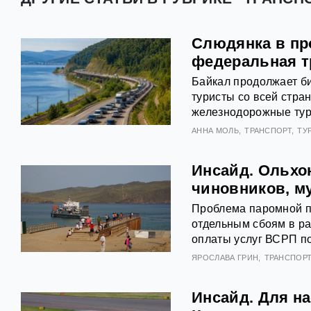
Слюдянка в про
федеральная т
Байкал продолжает би
туристы со всей стр
железнодорожные туры
АННА МОЛЬ
ТРАНСПОРТ
ТУ
Инсайд. Ольхон
чиновников, м
Проблема паромной пе
отдельным сбоям в ра
оплаты услуг ВСРП п
ЯРОСЛАВА ГРИН
ТРАНСПОР
Инсайд. Для на