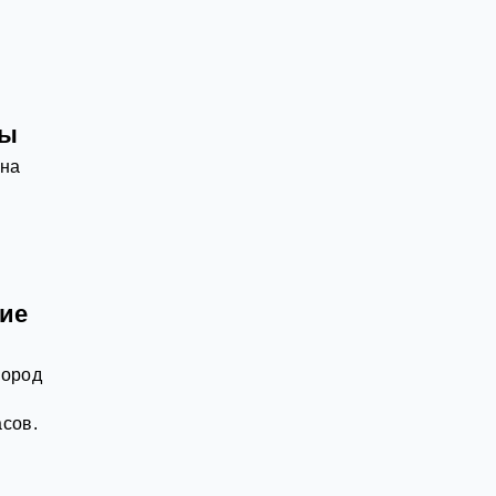
ды
 на
ние
город
асов.