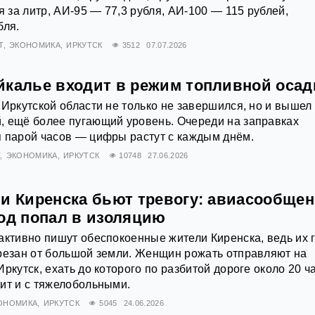
я за литр, АИ‑95 — 77,3 рубля, АИ‑100 — 115 рублей,
бля.
Т
ЭКОНОМИКА
ИРКУТСК
3512
07.07.2026
йкалье входит в режим топливной оса
 Иркутской области не только не завершился, но и вышел
, ещё более пугающий уровень. Очереди на заправках
 парой часов — цифры растут с каждым днём.
Т
ЭКОНОМИКА
ИРКУТСК
10748
27.06.2026
ли Киренска бьют тревогу: авиасообще
род попал в изоляцию
активно пишут обеспокоенные жители Киренска, ведь их 
резан от большой земли. Женщин рожать отправляют на
ркутск, ехать до которого по разбитой дороге около 20 ч
ит и с тяжелобольными.
ОНОМИКА
ИРКУТСК
5045
24.06.2026