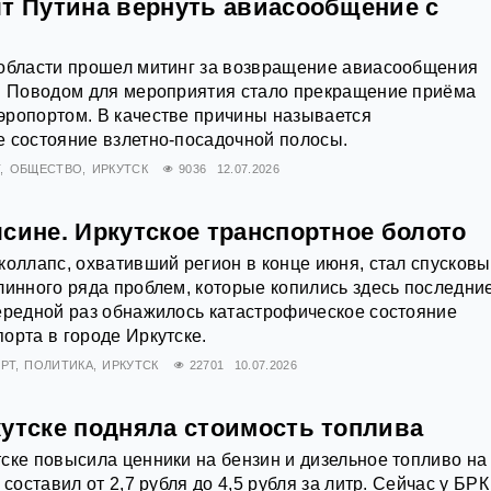
ят Путина вернуть авиасообщение с
 области прошел митинг за возвращение авиасообщения
м. Поводом для мероприятия стало прекращение приёма
эропортом. В качестве причины называется
 состояние взлетно-посадочной полосы.
Т
ОБЩЕСТВО
ИРКУТСК
9036
12.07.2026
сине. Иркутское транспортное болото
коллапс, охвативший регион в конце июня, стал спусков
линного ряда проблем, которые копились здесь последни
ередной раз обнажилось катастрофическое состояние
орта в городе Иркутске.
РТ
ПОЛИТИКА
ИРКУТСК
22701
10.07.2026
кутске подняла стоимость топлива
ске повысила ценники на бензин и дизельное топливо на
 составил от 2,7 рубля до 4,5 рубля за литр. Сейчас у БРК