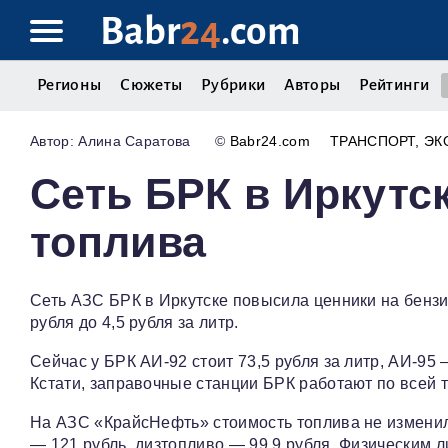
Babr
24
.com
Регионы
Сюжеты
Рубрики
Авторы
Рейтинги
Алина Саратова
©
Babr24.com
ТРАНСПОРТ
ЭК
Сеть БРК в Иркутс
топлива
Сеть АЗС БРК в Иркутске повысила ценники на бензин
рубля до 4,5 рубля за литр.
Сейчас у БРК АИ‑92 стоит 73,5 рубля за литр, АИ‑95 
Кстати, заправочные станции БРК работают по всей 
На АЗС «КрайсНефть» стоимость топлива не изменилас
— 121 рубль, дизтопливо — 99,9 рубля. Физическим л