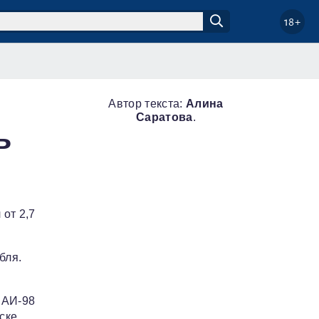
18+
Автор текста:
Алина
Саратова
.
ь
 от 2,7
бля.
 АИ‑98
ске,