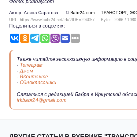
Фото: pixabay.com
Алина Саратова
©
Babr24.com
ТРАНСПОРТ
ЭК
URL: https://www.babr24.net/irk/?IDE=294057
Bytes: 2066 / 1980
Поделиться в соцсетях:
Также читайте эксклюзивную информацию в соц
-
Телеграм
-
Джем
-
ВКонтакте
-
Одноклассники
Связаться с редакцией Бабра в Иркутской облас
irkbabr24@gmail.com
ДРУГИЕ СТАТЬИ В РУБРИКЕ "ТРАНСПО