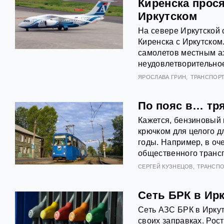
Киренска прос
Иркутском
На севере Иркутской
Киренска с Иркутско
самолетов местным а
неудовлетворительное
ЯРОСЛАВА ГРИН
ТРАНСПОР
По пояс в… тря
Кажется, бензиновый 
крючком для целого д
годы. Например, в оч
общественного трансп
СЕРГЕЙ КУЗНЕЦОВ
ТРАНСПО
Сеть БРК в Ир
Сеть АЗС БРК в Иркут
своих заправках. Рост