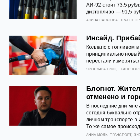
АИ‑92 стоит 73,5 рубл
дизтопливо — 91,5 ру
АЛИНА САРАТОВА
ТРАНСПОР
Инсайд. Приба
Коллапс с топливом в
принципиально новый
перестали измеряться
ЯРОСЛАВА ГРИН
ТРАНСПОР
Блогнот. Жите
отменено и го
В последние дни мне 
сегодня буквально от
личном транспорте в И
То же самое происход
АННА МОЛЬ
ТРАНСПОРТ
ЭК