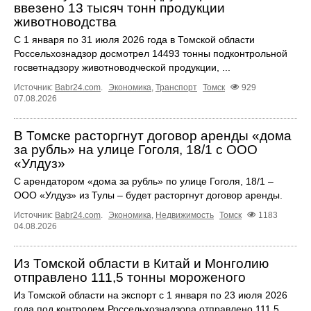
ввезено 13 тысяч тонн продукции
животноводства
С 1 января по 31 июля 2026 года в Томской области
Россельхознадзор досмотрел 14493 тонны подконтрольной
госветнадзору животноводческой продукции, ...
Источник:
Babr24.com
.
Экономика
,
Транспорт
Томск
929
07.08.2026
В Томске расторгнут договор аренды «дома
за рубль» на улице Гоголя, 18/1 с ООО
«Улдуз»
С арендатором «дома за рубль» по улице Гоголя, 18/1 –
ООО «Улдуз» из Тулы – будет расторгнут договор аренды.
Источник:
Babr24.com
.
Экономика
,
Недвижимость
Томск
1183
04.08.2026
Из Томской области в Китай и Монголию
отправлено 111,5 тонны мороженого
Из Томской области на экспорт с 1 января по 23 июля 2026
года под контролем Россельхознадзора отправлено 111,5