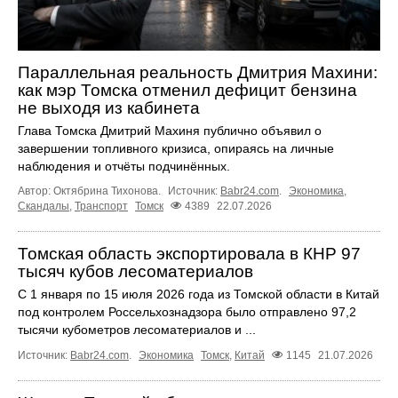
Параллельная реальность Дмитрия Махини:
как мэр Томска отменил дефицит бензина
не выходя из кабинета
Глава Томска Дмитрий Махиня публично объявил о
завершении топливного кризиса, опираясь на личные
наблюдения и отчёты подчинённых.
Автор: Октябрина Тихонова.
Источник:
Babr24.com
.
Экономика
,
Скандалы
,
Транспорт
Томск
4389
22.07.2026
Томская область экспортировала в КНР 97
тысяч кубов лесоматериалов
С 1 января по 15 июля 2026 года из Томской области в Китай
под контролем Россельхознадзора было отправлено 97,2
тысячи кубометров лесоматериалов и ...
Источник:
Babr24.com
.
Экономика
Томск
,
Китай
1145
21.07.2026