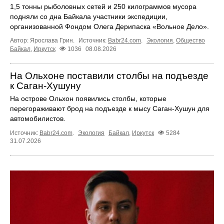
1,5 тонны рыболовных сетей и 250 килограммов мусора
подняли со дна Байкала участники экспедиции,
организованной Фондом Олега Дерипаска «Вольное Дело».
Автор: Ярослава Грин.
Источник:
Babr24.com
.
Экология
,
Общество
Байкал
,
Иркутск
1036
08.08.2026
На Ольхоне поставили столбы на подъезде
к Саган-Хушуну
На острове Ольхон появились столбы, которые
перегораживают брод на подъезде к мысу Саган-Хушун для
автомобилистов.
Источник:
Babr24.com
.
Экология
Байкал
,
Иркутск
5284
31.07.2026