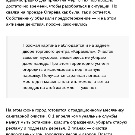
администрацию для принятия мер. С тех пор прошло
достаточно времени, чтобы разобраться в ситуации. Но
свалка на проезде Огарёва как была, так и остаётся.
Собственнику объявили предостережение — и на этом
активные действия, похоже, закончились.
Похожая картина наблюдается и на заднем
дворе торгового центра «Карамель». Участок
завален мусором, зимой здесь не убирают
даже наледь. При этом территорию успели
огородить и использовать под платную
парковку. Получается странная логика: за
место для машины платить можно, а вот за
порядок на этой же земле — уже нет.
На этом фоне город готовится к традиционному месячнику
санитарной очистки. С 1 апреля коммунальные службы
начнут мыть остановки, красить ограждения, убирать старую
рекламу и подрезать деревья. В планах — очистка
водоохранных зон, городских лесов и дворов. Власти