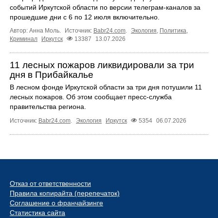
событий Иркутской области по версии телеграм-каналов за
прошедшие дни с 6 по 12 июля включительно.
Автор: Анна Моль.
Источник:
Babr24.com
.
Экология
,
Политика
,
Криминал
Иркутск
13387
13.07.2026
11 лесных пожаров ликвидировали за три
дня в Прибайкалье
В лесном фонде Иркутской области за три дня потушили 11
лесных пожаров. Об этом сообщает пресс‑служба
правительства региона.
Источник:
Babr24.com
.
Экология
Иркутск
5354
06.07.2026
Отказ от ответственности
Правила копирайта (перепечаток)
Соглашение о франчайзинге
Статистика сайта