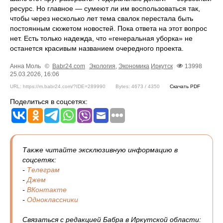
ресурс. Но главное — сумеют ли им воспользоваться так,
чтобы через несколько лет тема свалок перестала быть
постоянным сюжетом новостей. Пока ответа на этот вопрос
нет. Есть только надежда, что «генеральная уборка» не
останется красивым названием очередного проекта.
Анна Моль
©
Babr24.com
Экология
,
Экономика
Иркутск
13998
25.03.2026, 16:06
URL: https://m.babr24.com/?IDE=289990
Bytes: 4673 / 4350
Скачать PDF
Поделиться в соцсетях:
Также читайте эксклюзивную информацию в
соцсетях:
-
Телеграм
-
Джем
-
ВКонтакте
-
Одноклассники
Связаться с редакцией Бабра в Иркутской области: