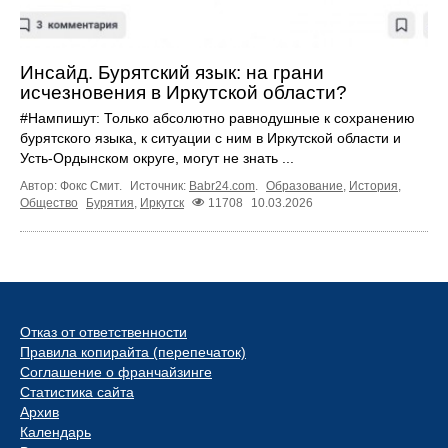
Инсайд. Бурятский язык: на грани
исчезновения в Иркутской области?
#Нампишут: Только абсолютно равнодушные к сохранению
бурятского языка, к ситуации с ним в Иркутской области и
Усть-Ордынском округе, могут не знать ...
Автор: Фокс Смит.
Источник:
Babr24.com
.
Образование
,
История
,
Общество
Бурятия
,
Иркутск
11708
10.03.2026
Отказ от ответственности
Правила копирайта (перепечаток)
Соглашение о франчайзинге
Статистика сайта
Архив
Календарь