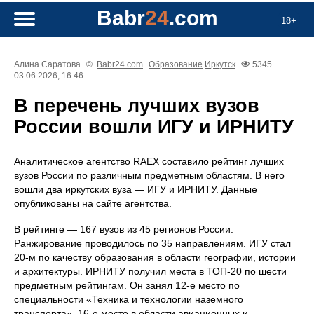
Babr
24
.com
18+
Алина Саратова
©
Babr24.com
Образование
Иркутск
5345
03.06.2026, 16:46
В перечень лучших вузов
России вошли ИГУ и ИРНИТУ
Аналитическое агентство RAEX составило рейтинг лучших
вузов России по различным предметным областям. В него
вошли два иркутских вуза — ИГУ и ИРНИТУ. Данные
опубликованы на сайте агентства.
В рейтинге — 167 вузов из 45 регионов России.
Ранжирование проводилось по 35 направлениям. ИГУ стал
20‑м по качеству образования в области географии, истории
и архитектуры. ИРНИТУ получил места в ТОП‑20 по шести
предметным рейтингам. Он занял 12‑е место по
специальности «Техника и технологии наземного
транспорта», 16‑е место в области авиационных и