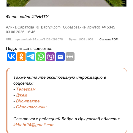
Фото: сайт ИРНИТУ
Алина Саратова
©
Babr24.com
Образование
Иркутск
5345
03.06.2026, 16:46
URL: https://m.babr24.com/?IDE=292678
Bytes: 1052 / 952
Скачать PDF
Поделиться в соцсетях:
Также читайте эксклюзивную информацию в
соцсетях:
-
Телеграм
-
Джем
-
ВКонтакте
-
Одноклассники
Связаться с редакцией Бабра в Иркутской области:
irkbabr24@gmail.com