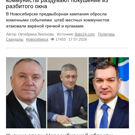
коммунисты раздувают покушение из
разбитого окна
В Новосибирске предвыборная кампания обросла
комичными событиями: штаб местных коммунистов
атаковали варёной гречкой и кулаками.
Автор: Октябрина Тихонова.
Источник:
Babr24.com
.
Политика
,
Скандалы
Новосибирск
17455
17.07.2026