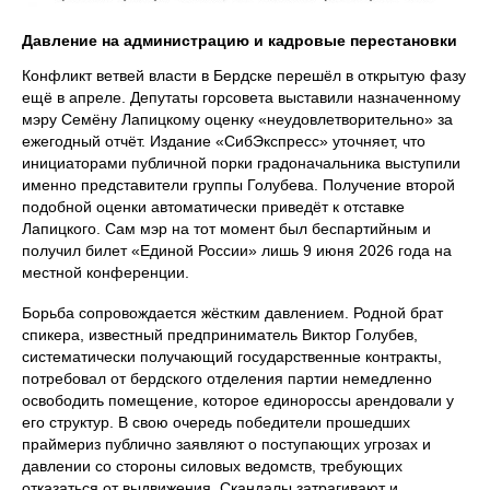
Давление на администрацию и кадровые перестановки
Конфликт ветвей власти в Бердске перешёл в открытую фазу
ещё в апреле. Депутаты горсовета выставили назначенному
мэру Семёну Лапицкому оценку «неудовлетворительно» за
ежегодный отчёт. Издание «СибЭкспресс» уточняет, что
инициаторами публичной порки градоначальника выступили
именно представители группы Голубева. Получение второй
подобной оценки автоматически приведёт к отставке
Лапицкого. Сам мэр на тот момент был беспартийным и
получил билет «Единой России» лишь 9 июня 2026 года на
местной конференции.
Борьба сопровождается жёстким давлением. Родной брат
спикера, известный предприниматель Виктор Голубев,
систематически получающий государственные контракты,
потребовал от бердского отделения партии немедленно
освободить помещение, которое единороссы арендовали у
его структур. В свою очередь победители прошедших
праймериз публично заявляют о поступающих угрозах и
давлении со стороны силовых ведомств, требующих
отказаться от выдвижения. Скандалы затрагивают и