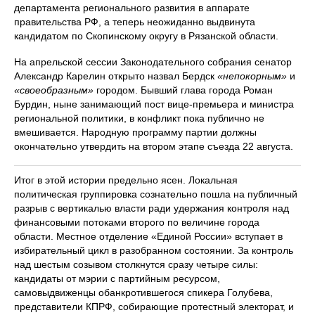
департамента регионального развития в аппарате
правительства РФ, а теперь неожиданно выдвинута
кандидатом по Скопинскому округу в Рязанской области.
На апрельской сессии Законодательного собрания сенатор
Александр Карелин открыто назвал Бердск
«непокорным»
и
«своеобразным»
городом. Бывший глава города Роман
Бурдин, ныне занимающий пост вице-премьера и министра
региональной политики, в конфликт пока публично не
вмешивается. Народную программу партии должны
окончательно утвердить на втором этапе съезда 22 августа.
Итог в этой истории предельно ясен. Локальная
политическая группировка сознательно пошла на публичный
разрыв с вертикалью власти ради удержания контроля над
финансовыми потоками второго по величине города
области. Местное отделение «Единой России» вступает в
избирательный цикл в разобранном состоянии. За контроль
над шестым созывом столкнутся сразу четыре силы:
кандидаты от мэрии с партийным ресурсом,
самовыдвиженцы обанкротившегося спикера Голубева,
представители КПРФ, собирающие протестный электорат, и