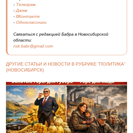
-
Телеграм
-
Джем
-
ВКонтакте
-
Одноклассники
Связаться с редакцией Бабра в Новосибирской
области:
nsk.babr@gmail.com
ДРУГИЕ СТАТЬИ И НОВОСТИ В РУБРИКЕ "ПОЛИТИКА"
(НОВОСИБИРСК)