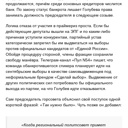
продолжаются, причём среди основных кредиторов числится
банк. По закону статус банкрота лишает Голубева права
занимать должность председателя в следующем созыве.
Логика отказа от участия в праймериз проста. Если бы
действующие депутаты вышли на ЭПГ и по каким-либо
причинам уступили конкурентам, партийный устав
категорически запретил бы им выдвигаться на выборы
против официальных кандидатов от «Единой России».
Обойдя процедуру стороной, члены фракции сохранили
свободу манёвра. Телеграм-канал «Пул N54» пишет, что
команда обанкротившегося спикера планирует идти на
сентябрьские выборы в качестве самовыдвиженцев под
неформальным брендом «Сделай выбор». Выдвижение от
других политических сил потребовало бы официального
выхода из партии, на что Голубев идти отказывается.
Сам председатель горсовета объяснил свой поступок одной
короткой фразой:
«Так нужно было»
. Чуть позже он добавил:
«Когда региональный политсовет примет