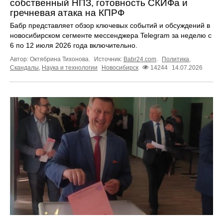
собственный НПЗ, готовность СКИФа и
гречневая атака на КПРФ
Бабр представляет обзор ключевых событий и обсуждений в
новосибирском сегменте мессенджера Telegram за неделю с
6 по 12 июля 2026 года включительно.
Автор: Октябрина Тихонова.
Источник:
Babr24.com
.
Политика
,
Скандалы
,
Наука и технологии
Новосибирск
14244
14.07.2026