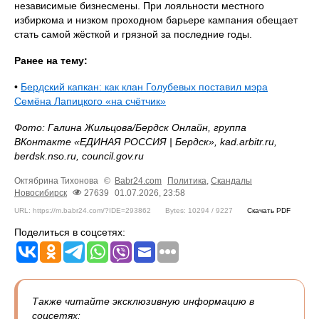
независимые бизнесмены. При лояльности местного
избиркома и низком проходном барьере кампания обещает
стать самой жёсткой и грязной за последние годы.
Ранее на тему:
•
Бердский капкан: как клан Голубевых поставил мэра
Семёна Лапицкого «на счётчик»
Фото: Галина Жильцова/Бердск Онлайн, группа
ВКонтакте «ЕДИНАЯ РОССИЯ | Бердск», kad.arbitr.ru,
berdsk.nso.ru, council.gov.ru
Октябрина Тихонова
©
Babr24.com
Политика
,
Скандалы
Новосибирск
27639
01.07.2026, 23:58
URL: https://m.babr24.com/?IDE=293862
Bytes: 10294 / 9227
Скачать PDF
Поделиться в соцсетях:
Также читайте эксклюзивную информацию в
соцсетях: