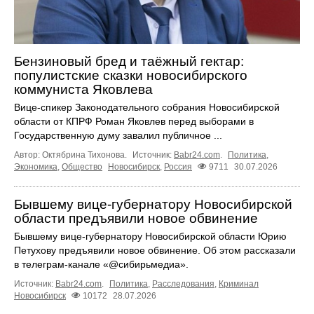
Бензиновый бред и таёжный гектар:
популистские сказки новосибирского
коммуниста Яковлева
Вице-спикер Законодательного собрания Новосибирской
области от КПРФ Роман Яковлев перед выборами в
Государственную думу завалил публичное ...
Автор: Октябрина Тихонова.
Источник:
Babr24.com
.
Политика
,
Экономика
,
Общество
Новосибирск
,
Россия
9711
30.07.2026
Бывшему вице-губернатору Новосибирской
области предъявили новое обвинение
Бывшему вице-губернатору Новосибирской области Юрию
Петухову предъявили новое обвинение. Об этом рассказали
в телеграм-канале «@сибирьмедиа».
Источник:
Babr24.com
.
Политика
,
Расследования
,
Криминал
Новосибирск
10172
28.07.2026