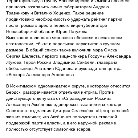
Территориальную группу Новосибирской и Омской областей
пришлось возглавить лично губернаторам Андрею
Травникову и Виталию Хоценко. Такое решение
продиктовано необходимостью удержать рейтинг партии
после громкого ареста первого вице-губернатора
Новосибирской области Юрия Петухова.
Высокопоставленного чиновника обвинили в незаконном
изготовлении, сбыте и пересылке наркотиков в крупном
размере. В общий список также включили мэра Омска
Сергея Шелеста, первого вице-спикера Госдумы Александра
Жукова, Героя России Владимира Сайбеля, главврача
облбольницы Анатолия Юданова и руководителя центра
«Вектор» Александра Агафонова.
В Искитимском одномандатном округе, к которому относится
Бердск, разворачивается отдельная интрига. Против
действующего депутата от «Справедливой России»
Александра Аксёненко единороссы выставили секретаря
Советского отделения Дмитрия Селезнёва. «Центр деловой
жизни» отмечает, что Аксёненко пользуется негласной
поддержкой партии власти, а в его наружной рекламе
полностью отсутствует символика эсеров.