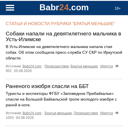
Babr
24
.com
18+
СТАТЬИ И НОВОСТИ РУБРИКИ "БРАТЬЯ МЕНЬШИЕ"
Собаки напали на девятилетнего мальчика в
Усть‑Илимске
В Усть‑Илимске на девятилетнего мальчика напала стая
собак. Об этом сообщила пресс‑служба СУ СКР по Иркутской
области.
Источник:
Babr24.com
.
Происшествия
,
Братья меньшие
Иркутск
952
05.08.2026
Раненого изюбря спасли на ББТ
Туристы и инспекторы ФГБУ «Заповедное Прибайкалье»
спасли на Большой Байкальской тропе молодого изюбря с
раной в ноге.
Источник:
Babr24.com
.
Братья меньшие
,
Происшествия
Иркутск
1053
04.08.2026