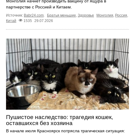
Монголия начнет производить вакцину от ящура в
партнерстве с Россией и Китаем.
Источник:
Babr24.com
.
Братья меньшие
,
Здоровье
Монголия
,
Россия
,
Китай
1535
29.07.2026
Пушистое наследство: трагедия кошек,
оставшихся без хозяина
В начале июля Красноярск потрясла трагическая ситуация: