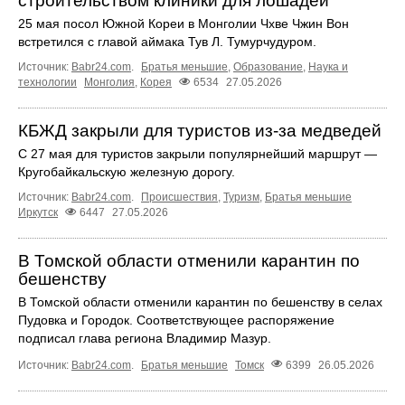
строительством клиники для лошадей
25 мая посол Южной Кореи в Монголии Чхве Чжин Вон
встретился с главой аймака Тув Л. Тумурчудуром.
Источник:
Babr24.com
.
Братья меньшие
,
Образование
,
Наука и
технологии
Монголия
,
Корея
6534
27.05.2026
КБЖД закрыли для туристов из‑за медведей
С 27 мая для туристов закрыли популярнейший маршрут —
Кругобайкальскую железную дорогу.
Источник:
Babr24.com
.
Происшествия
,
Туризм
,
Братья меньшие
Иркутск
6447
27.05.2026
В Томской области отменили карантин по
бешенству
В Томской области отменили карантин по бешенству в селах
Пудовка и Городок. Соответствующее распоряжение
подписал глава региона Владимир Мазур.
Источник:
Babr24.com
.
Братья меньшие
Томск
6399
26.05.2026