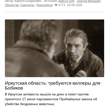
Автор: Кирилл Богданович.
Источник:
Babr24.com
.
Братья меньшие
,
Общество
,
Скандалы
Красноярск
4773
29.06.2026
Иркутская область: требуются киллеры для
Бобиков
В Иркутске активисты вышли на днях в пикет против
принятого 17 июня парламентом Прибайкалья закона об
убийстве бездомных животных.