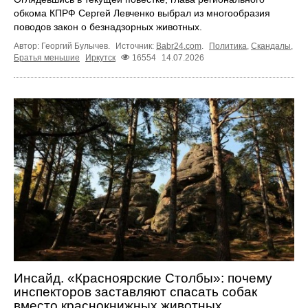
обкома КПРФ Сергей Левченко выбрал из многообразия
поводов закон о безнадзорных животных.
Автор: Георгий Булычев.
Источник:
Babr24.com
.
Политика
,
Скандалы
,
Братья меньшие
Иркутск
16554
14.07.2026
Инсайд. «Красноярские Столбы»: почему
инспекторов заставляют спасать собак
вместо краснокнижных животных