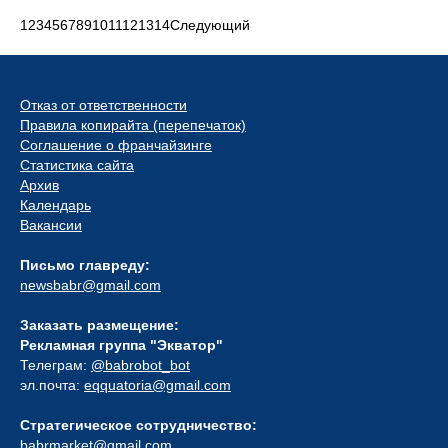
1
2
3
4
5
6
7
8
9
10
11
12
13
14
Следующий
Отказ от ответственности
Правила копирайта (перепечаток)
Соглашение о франчайзинге
Статистика сайта
Архив
Календарь
Вакансии
Письмо главреду:
newsbabr@gmail.com
Заказать размещение:
Рекламная группа "Экватор"
Телеграм:
@babrobot_bot
эл.почта:
eqquatoria@gmail.com
Стратегическое сотрудничество:
babrmarket@gmail.com