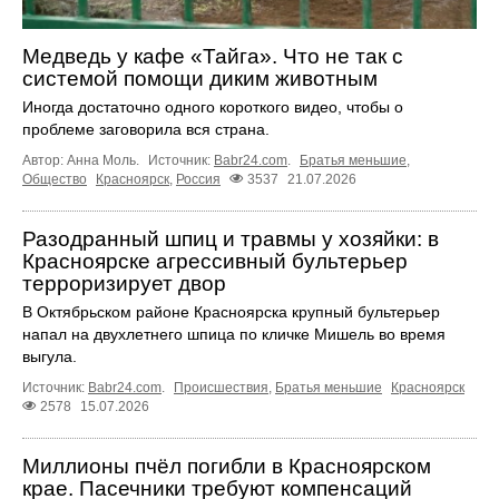
Медведь у кафе «Тайга». Что не так с
системой помощи диким животным
Иногда достаточно одного короткого видео, чтобы о
проблеме заговорила вся страна.
Автор: Анна Моль.
Источник:
Babr24.com
.
Братья меньшие
,
Общество
Красноярск
,
Россия
3537
21.07.2026
Разодранный шпиц и травмы у хозяйки: в
Красноярске агрессивный бультерьер
терроризирует двор
В Октябрьском районе Красноярска крупный бультерьер
напал на двухлетнего шпица по кличке Мишель во время
выгула.
Источник:
Babr24.com
.
Происшествия
,
Братья меньшие
Красноярск
2578
15.07.2026
Миллионы пчёл погибли в Красноярском
крае. Пасечники требуют компенсаций