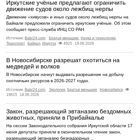
Иркутские учёные предлагают ограничить
движение судов около лежбищ нерпы
Движение «хивусов» и иных судов около лежбищ нерпы на
Байкале предложили ограничить иркутские учёные. Об этом
сообщает пресс‑служба ИНЦ СО РАН.
Источник:
Babr24.com
.
Братья меньшие
,
Наука и технологии
,
Транспорт
Байкал
,
Иркутск
4925
19.06.2026
В Новосибирске разрешат охотиться на
медведей и волков
В Новосибирске начнут выдавать разрешение на добычу
охотничьих ресурсов в 2026-2027 годах.
Источник:
Babr24.com
.
Экология
,
Братья меньшие
Новосибирск
19815
18.06.2026
Закон, разрешающий эвтаназию бездомных
животных, приняли в Прибайкалье
На сессии Законодательного собрания Иркутской области 17
июня депутаты приняли в окончательном чтении закон,
разрешающий эвтаназию безнадзорных ...