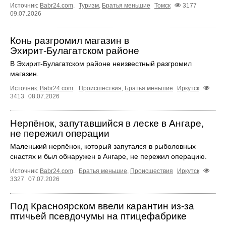
Источник:
Babr24.com
.
Туризм
,
Братья меньшие
Томск
3177
09.07.2026
Конь разгромил магазин в
Эхирит‑Булагатском районе
В Эхирит‑Булагатском районе неизвестный разгромил
магазин.
Источник:
Babr24.com
.
Происшествия
,
Братья меньшие
Иркутск
3413
08.07.2026
Нерпёнок, запутавшийся в леске в Ангаре,
не пережил операции
Маленький нерпёнок, который запутался в рыболовных
снастях и был обнаружен в Ангаре, не пережил операцию.
Источник:
Babr24.com
.
Братья меньшие
,
Происшествия
Иркутск
3327
07.07.2026
Под Красноярском ввели карантин из-за
птичьей псевдочумы на птицефабрике