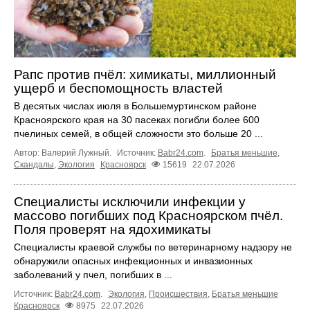
Рапс против пчёл: химикаты, миллионный
ущерб и беспомощность властей
В десятых числах июля в Большемуртинском районе
Красноярского края на 30 пасеках погибли более 600
пчелиных семей, в общей сложности это больше 20 ...
Автор: Валерий Лужный.
Источник:
Babr24.com
.
Братья меньшие
,
Скандалы
,
Экология
Красноярск
15619
22.07.2026
Специалисты исключили инфекции у
массово погибших под Красноярском пчёл.
Поля проверят на ядохимикаты
Специалисты краевой службы по ветеринарному надзору не
обнаружили опасных инфекционных и инвазионных
заболеваний у пчел, погибших в ...
Источник:
Babr24.com
.
Экология
,
Происшествия
,
Братья меньшие
Красноярск
8975
22.07.2026