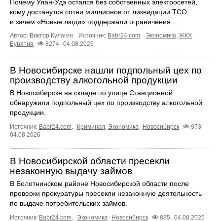
Почему Улан-Удэ остался без собственных электросетей,
кому достанутся сотни миллионов от ликвидации ТСО
и зачем «Новые люди» поддержали ограничения ...
Автор: Виктор Кулагин.
Источник:
Babr24.com
.
Экономика
,
ЖКХ
Бурятия
8274
04.08.2026
В Новосибирске нашли подпольный цех по
производству алкогольной продукции
В Новосибирске на складе по улице Станционной
обнаружили подпольный цех по производству алкогольной
продукции.
Источник:
Babr24.com
.
Криминал
,
Экономика
Новосибирск
973
04.08.2026
В Новосибирской области пресекли
незаконную выдачу займов
В Болотнинском районе Новосибирской области после
проверки прокуратуры пресекли незаконную деятельность
по выдаче потребительских займов.
Источник:
Babr24.com
.
Экономика
Новосибирск
885
04.08.2026