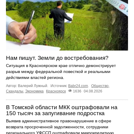
Нам пишут. Земли до востребования?
Ситуация в Красноярском крае отлично демонстрирует
разрыв между федеральной повесткой и реальными
действиями властей региона.
Автор: Валерий Лужный.
Источник:
Babr24.com
.
Общество
,
Скандалы
,
Экономика
Красноярск
1636
04.08.2026
В Томской области МКК оштрафовали на
150 тысяч за запугивание подростка
Выявив административное правонарушение в сфере
возврата просроченной задолженности, сотрудники
регионального УФССП оштрафовали микрокредитную ...