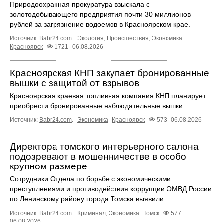
Природоохранная прокуратура взыскала с
золотодобывающего предприятия почти 30 миллионов
рублей за загрязнение водоемов в Красноярском крае.
Источник:
Babr24.com
.
Экология
,
Происшествия
,
Экономика
Красноярск
1721
06.08.2026
Красноярская КНП закупает бронированные
вышки с защитой от взрывов
Красноярская краевая топливная компания КНП планирует
приобрести бронированные наблюдательные вышки.
Источник:
Babr24.com
.
Экономика
Красноярск
573
06.08.2026
Директора томского интерьерного салона
подозревают в мошенничестве в особо
крупном размере
Сотрудники Отдела по борьбе с экономическими
преступлениями и противодействия коррупции ОМВД России
по Ленинскому району города Томска выявили ...
Источник:
Babr24.com
.
Криминал
,
Экономика
Томск
577
06.08.2026