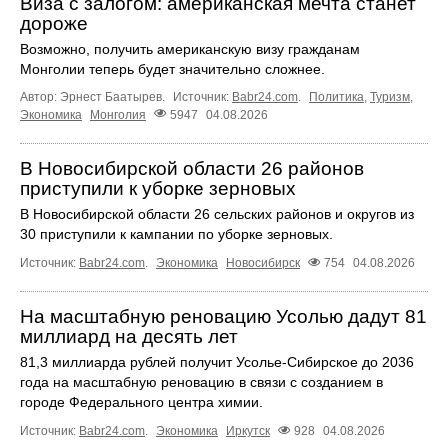
Виза с залогом: американская мечта станет
дороже
Возможно, получить американскую визу гражданам
Монголии теперь будет значительно сложнее.
Автор: Эрнест Баатырев.
Источник:
Babr24.com
.
Политика
,
Туризм
,
Экономика
Монголия
5947
04.08.2026
В Новосибирской области 26 районов
приступили к уборке зерновых
В Новосибирской области 26 сельских районов и округов из
30 приступили к кампании по уборке зерновых.
Источник:
Babr24.com
.
Экономика
Новосибирск
754
04.08.2026
На масштабную реновацию Усолью дадут 81
миллиард на десять лет
81,3 миллиарда рублей получит Усолье‑Сибирское до 2036
года на масштабную реновацию в связи с созданием в
городе Федерального центра химии.
Источник:
Babr24.com
.
Экономика
Иркутск
928
04.08.2026