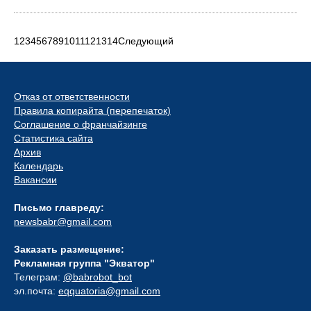
1
2
3
4
5
6
7
8
9
10
11
12
13
14
Следующий
Отказ от ответственности
Правила копирайта (перепечаток)
Соглашение о франчайзинге
Статистика сайта
Архив
Календарь
Вакансии
Письмо главреду:
newsbabr@gmail.com
Заказать размещение:
Рекламная группа "Экватор"
Телеграм:
@babrobot_bot
эл.почта:
eqquatoria@gmail.com