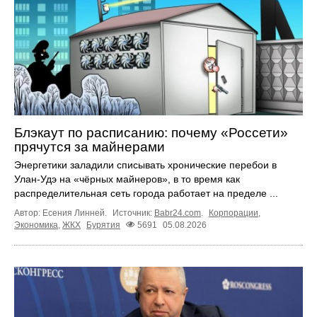
Блэкаут по расписанию: почему «Россети»
прячутся за майнерами
Энергетики заладили списывать хронические перебои в
Улан-Удэ на «чёрных майнеров», в то время как
распределительная сеть города работает на пределе ...
Автор: Есения Линней.
Источник:
Babr24.com
.
Корпорации
,
Экономика
,
ЖКХ
Бурятия
5691
05.08.2026