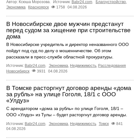
Автор: Ксюша Морозова.
Источник:
Babr24.com
.
Благоустройство
,
Экономика
Красноярск
1758
04.08.2026
В Новосибирске двое мужчин предстанут
перед судом за хищение при строительстве
дома
В Новосибирске учредитель и директор неназванного ООО
пойдут под суд по делу о мошенничестве. Об этом
рассказали в пресс-службе областной прокуратуры.
Источник:
Babr24.com
.
Экономика
,
Недвижимость
,
Расследования
Новосибирск
3931
04.08.2026
В Томске расторгнут договор аренды «дома
за рубль» на улице Гоголя, 18/1 с ООО
«Улдуз»
С арендатором «дома за рубль» по улице Гоголя, 18/1 –
ООО «Улдуз» из Тулы – будет расторгнут договор аренды.
Источник:
Babr24.com
.
Экономика
,
Недвижимость
Томск
841
04.08.2026