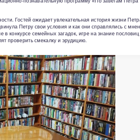
рмационно-познавательную программу «По заветам Петра 
ости. Гостей ожидает увлекательная история жизни Петр
винула Петру свои условия и как они справлялись с мне
 в конкурсе семейных загадок, игре на знание пословиц
лят проверить смекалку и эрудицию.