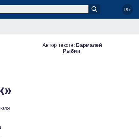
18+
Автор текста:
Бармалей
Рыбин
.
к»
июля
»