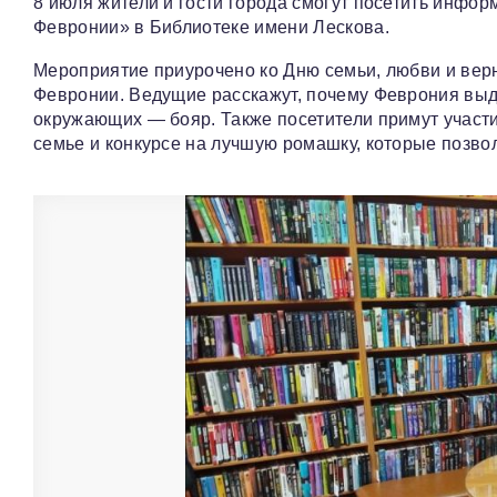
8 июля жители и гости города смогут посетить инфо
Февронии» в Библиотеке имени Лескова.
Мероприятие приурочено ко Дню семьи, любви и верн
Февронии. Ведущие расскажут, почему Феврония выд
окружающих — бояр. Также посетители примут участие
семье и конкурсе на лучшую ромашку, которые позво