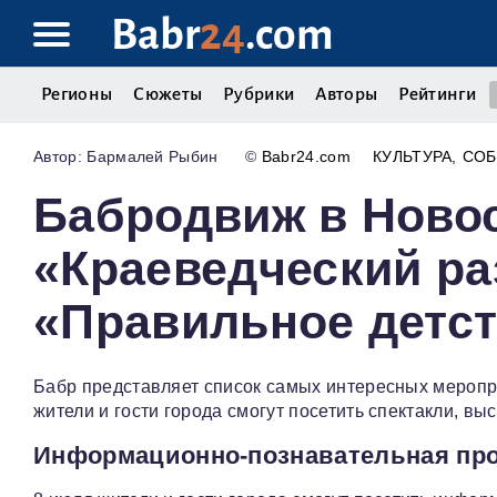
Babr
24
.com
Регионы
Сюжеты
Рубрики
Авторы
Рейтинги
Бармалей Рыбин
©
Babr24.com
КУЛЬТУРА
СО
Бабродвиж в Новос
«Краеведческий ра
«Правильное детст
Бабр представляет список самых интересных меропр
жители и гости города смогут посетить спектакли, вы
Информационно-познавательная про