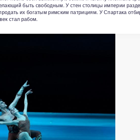
желающий быть свободным. У стен столицы империи разд
продать их богатым римским патрициям. У Спартака отб
век стал рабом.