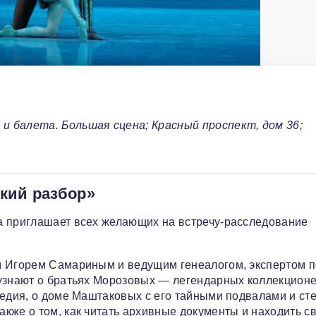
и балета. Большая сцена; Красный проспект, дом 36;
кий разбор»
а приглашает всех желающих на встречу-расследование
м Игорем Самариным и ведущим генеалогом, экспертом п
 узнают о братьях Морозовых — легендарных коллекционе
ледия, о доме Маштаковых с его тайными подвалами и ст
кже о том, как читать архивные документы и находить с