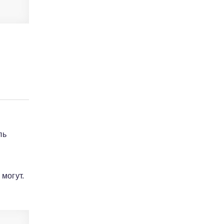
ль
могут.