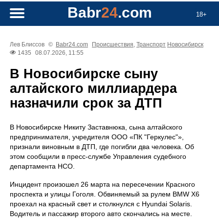
Babr
24
.com
18+
Лев Блиссов
©
Babr24.com
Происшествия
,
Транспорт
Новосибирск
1435
08.07.2026, 11:55
В Новосибирске сыну
алтайского миллиардера
назначили срок за ДТП
В Новосибирске Никиту Заставнюка, сына алтайского
предпринимателя, учредителя ООО «ПК "Геркулес"»,
признали виновным в ДТП, где погибли два человека. Об
этом сообщили в пресс-службе Управления судебного
департамента НСО.
Инцидент произошел 26 марта на пересечении Красного
проспекта и улицы Гоголя. Обвиняемый за рулем BMW X6
проехал на красный свет и столкнулся с Hyundai Solaris.
Водитель и пассажир второго авто скончались на месте.