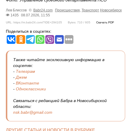
Фото: Управление судебного департамента НСО
Лев Блиссов
©
Babr24.com
Происшествия
,
Транспорт
Новосибирск
1435
08.07.2026, 11:55
URL: https://m.babr24.com/?IDE=294105
Bytes: 710 / 605
Скачать PDF
Поделиться в соцсетях:
Также читайте эксклюзивную информацию в
соцсетях:
-
Телеграм
-
Джем
-
ВКонтакте
-
Одноклассники
Связаться с редакцией Бабра в Новосибирской
области:
nsk.babr@gmail.com
ДРУГИЕ СТАТЬИ И НОВОСТИ В РУБРИКЕ