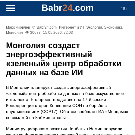
Babr
24
.com
18+
Марк Яковлев
©
Babr24.com
Интернет и ИТ
,
Экология
,
Экономика
Монголия
30683
15.05.2026, 22:03
Монголия создаст
энергоэффективный
«зеленый» центр обработки
данных на базе ИИ
В Монголии планируют создать энергоэффективный
«зеленый» центр обработки данных на базе искусственного
интеллекта. Его проект представят на 17-й сессии
Конференции сторон Конвенции ООН по борьбе с
опустыниванием (COP17). Об этом сообщает ИА «Монцамэ»
со ссылкой на Кабмин страны.
Министру цифрового развития Чинбатын Номин поручили
заняться формированием правовой среды для ввода данных