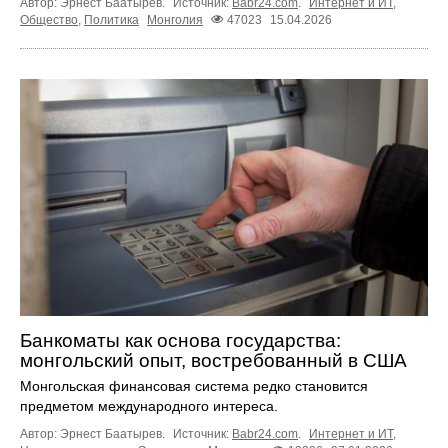
Автор: Эрнест Баатырев.
Источник:
Babr24.com
.
Интернет и ИТ
,
Общество
,
Политика
Монголия
47023
15.04.2026
Банкоматы как основа государства:
монгольский опыт, востребованный в США
Монгольская финансовая система редко становится
предметом международного интереса.
Автор: Эрнест Баатырев.
Источник:
Babr24.com
.
Интернет и ИТ
,