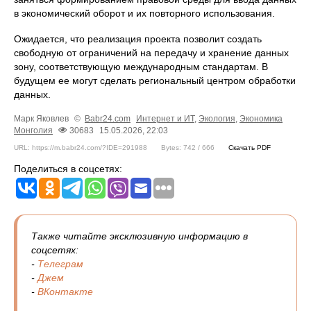
в экономический оборот и их повторного использования.
Ожидается, что реализация проекта позволит создать
свободную от ограничений на передачу и хранение данных
зону, соответствующую международным стандартам. В
будущем ее могут сделать региональный центром обработки
данных.
Марк Яковлев
©
Babr24.com
Интернет и ИТ
,
Экология
,
Экономика
Монголия
30683
15.05.2026, 22:03
URL: https://m.babr24.com/?IDE=291988
Bytes: 742 / 666
Скачать PDF
Поделиться в соцсетях:
Также читайте эксклюзивную информацию в
соцсетях:
-
Телеграм
-
Джем
-
ВКонтакте