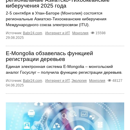
киберучения 2025 года
2-5 сентября в Улан-Баторе (Монголия) состоятся
региональные Азиатско-Тихоокеанские киберучения
Международного союза электросвязи (ITU).
Источник:
Babr24.com
.
Интернет и ИТ
Монголия
15598
29.08.2025
E-Mongolia обзавелась функцией
регистрации деревьев
Единая электронная система E-Mongolia – монгольский
аналог Госуслуг – получила функцию регистрации деревьев.
Источник:
Babr24.com
.
Интернет и ИТ
,
Экология
Монголия
48127
04.06.2025