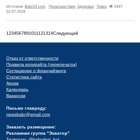
Источник:
Babr24.com
.
Происшествия
,
Здоровье
Томск
3497
02.07.2026
1
2
3
4
5
6
7
8
9
10
11
12
13
14
Следующий
Отказ от ответственности
Правила копирайта (перепечаток)
Соглашение о франчайзинге
Статистика сайта
Архив
Календарь
Вакансии
Письмо главреду:
newsbabr@gmail.com
Заказать размещение:
Рекламная группа "Экватор"
Телеграм:
@babrobot_bot