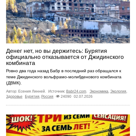
Денег нет, но вы держитесь: Бурятия
официально отказывается от Джидинского
комбината
Ровно два года назад Бабр в последний раз обращался к
теме Джидинского вольфрамо-молибденового комбината
(ДВМК).
Автор: Есения Линней.
Источник:
Babr24.com
.
Экономика
,
Экология
,
Здоровье
Бурятия
,
Россия
24090
02.07.2026