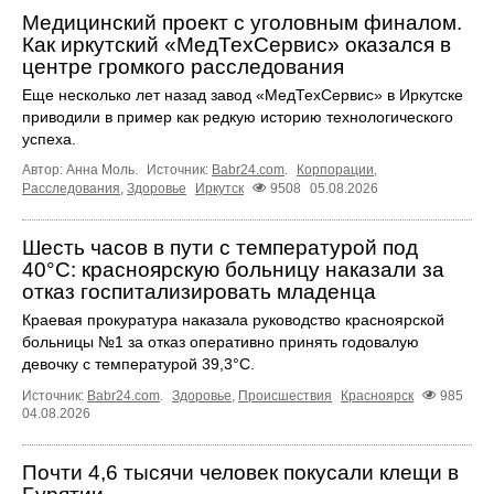
Медицинский проект с уголовным финалом.
Как иркутский «МедТехСервис» оказался в
центре громкого расследования
Еще несколько лет назад завод «МедТехСервис» в Иркутске
приводили в пример как редкую историю технологического
успеха.
Автор: Анна Моль.
Источник:
Babr24.com
.
Корпорации
,
Расследования
,
Здоровье
Иркутск
9508
05.08.2026
Шесть часов в пути с температурой под
40°C: красноярскую больницу наказали за
отказ госпитализировать младенца
Краевая прокуратура наказала руководство красноярской
больницы №1 за отказ оперативно принять годовалую
девочку с температурой 39,3°C.
Источник:
Babr24.com
.
Здоровье
,
Происшествия
Красноярск
985
04.08.2026
Почти 4,6 тысячи человек покусали клещи в