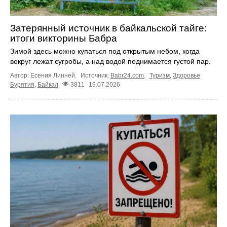
Затерянный источник в байкальской тайге:
итоги викторины Бабра
Зимой здесь можно купаться под открытым небом, когда
вокруг лежат сугробы, а над водой поднимается густой пар.
Автор: Есения Линней.
Источник:
Babr24.com
.
Туризм
,
Здоровье
Бурятия
,
Байкал
3811
19.07.2026