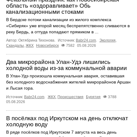
область «оздоравливает» Обь
канализационными стоками
В Бердске потоки канализации из жилого комплекса
«Сибиряк» уже второй месяц беспрепятственно сливаются в
реку Бердь, а оттуда попадают прямиком в ...
Автор: Октябрина Тихонова.
Источник:
Babr24.com
.
Экология
,
Скандалы
,
ЖКХ
Новосибирск
7582
05.08.2026
Два микрорайона Улан-Удэ лишились
холодной воды из-за коммунальной аварии
В Улан-Удэ произошла коммунальная авария, оставившая
без холодного водоснабжения жителей микрорайонов Аршан
и Лысая гора.
Источник:
Babr24.com
.
ЖКХ
,
Происшествия
Бурятия
3788
05.08.2026
В посёлках под Иркутском на день отключат
холодную воду
В ряде посёлков под Иркутском 7 августа на весь день