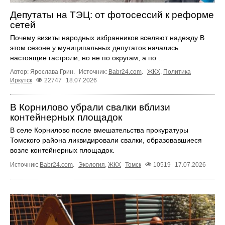
Депутаты на ТЭЦ: от фотосессий к реформе
сетей
Почему визиты народных избранников вселяют надежду В
этом сезоне у муниципальных депутатов начались
настоящие гастроли, но не по округам, а по ...
Автор: Ярослава Грин.
Источник:
Babr24.com
.
ЖКХ
,
Политика
Иркутск
22747
18.07.2026
В Корнилово убрали свалки вблизи
контейнерных площадок
В селе Корнилово после вмешательства прокуратуры
Томского района ликвидировали свалки, образовавшиеся
возле контейнерных площадок.
Источник:
Babr24.com
.
Экология
,
ЖКХ
Томск
10519
17.07.2026