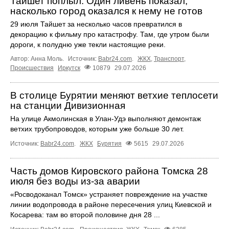
Тайшет поплыл. Один ливень показал,
насколько город оказался к нему не готов
29 июля Тайшет за несколько часов превратился в
декорацию к фильму про катастрофу. Там, где утром были
дороги, к полудню уже текли настоящие реки.
Автор: Анна Моль.
Источник:
Babr24.com
.
ЖКХ
,
Транспорт
,
Происшествия
Иркутск
10879
29.07.2026
В столице Бурятии меняют ветхие теплосети
на станции Дивизионная
На улице Акмолинская в Улан-Удэ выполняют демонтаж
ветхих трубопроводов, которым уже больше 30 лет.
Источник:
Babr24.com
.
ЖКХ
Бурятия
5615
29.07.2026
Часть домов Кировского района Томска 28
июля без воды из-за аварии
«Росводоканал Томск» устраняет повреждение на участке
линии водопровода в районе пересечения улиц Киевской и
Косарева: там во второй половине дня 28 ...