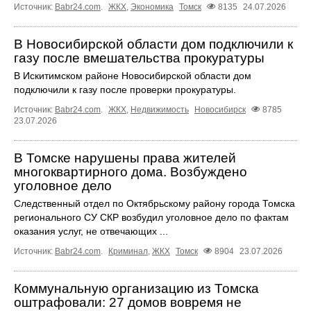
Источник:
Babr24.com
.
ЖКХ
,
Экономика
Томск
8135
24.07.2026
В Новосибирской области дом подключили к
газу после вмешательства прокуратуры
В Искитимском районе Новосибирской области дом
подключили к газу после проверки прокуратуры.
Источник:
Babr24.com
.
ЖКХ
,
Недвижимость
Новосибирск
8785
23.07.2026
В Томске нарушены права жителей
многоквартирного дома. Возбуждено
уголовное дело
Следственный отдел по Октябрьскому району города Томска
регионального СУ СКР возбудил уголовное дело по фактам
оказания услуг, не отвечающих ...
Источник:
Babr24.com
.
Криминал
,
ЖКХ
Томск
8904
23.07.2026
Коммунальную организацию из Томска
оштрафовали: 27 домов вовремя не