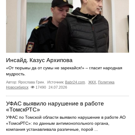
Инсайд. Казус Архипова
«От тюрьмы да от сумы не зарекайся!» – гласит народная
мудрость.
Автор: Ярослава Грин.
Источник:
Babr24.com
.
ЖКХ
,
Политика
Новосибирск
17490
24.07.2026
УФАС выявило нарушение в работе
«ТомскРТС»
УФАС по Томской области выявило нарушение в работе АО
«ТомскРТС»: по данным антимонопольного органа,
компания устанавливала различные, порой ...