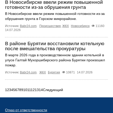
В Новосибирске ввели режим повышенной
готовности из-за обрушения грунта
В Новосибирске ввели режим повышенной готовности из-за
обрушения грунта в Горском микрорайоне.
Источник:
Babr24.com
.
Происшествия
,
ЖКХ
Новосибирск
11160
14.07.2026
В районе Бурятии восстановили котельную
после вмешательства прокуратуры
В марте 2026 года в производственном здании котельной в
улусе Галтай Мухоршибирского района Бурятии произошел
пожар.
Источник:
Babr24.com
.
ЖКХ
Бурятия
10871
14.07.2026
1
2
3
4
5
6
7
8
9
10
11
12
13
14
Следующий
Отказ от ответственности