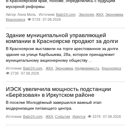
В Красноярском крае, похоже, определились с будущим
мусорной реформы.
Автор: Анна Моль.
Источник:
Babr24.com
.
Экология
,
ЖКХ
,
Экономика
Красноярск
5729
07.08.2026
Здание муниципальной управляющей
компании в Красноярске продают за долги
В Красноярске выставили на торги арестованное за долги
здание на улице Карбышева, 28а, которое принадлежит
муниципальному акционерному обществу ...
Источник:
Babr24.com
.
ЖКХ
,
Экономика
,
Недвижимость
Красноярск
2730
07.08.2026
ИЭСК увеличила мощность подстанции
«Берёзовая» в Иркутском районе
В поселке Молодёжный завершился важный этап
модернизации питающего центра.
Источник:
Babr24.com
.
ЖКХ
,
События
Иркутск
3379
07.08.2026