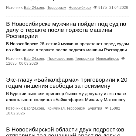
Источник:
Babr24.com
.
Терроризм
Новосибирск
9175
21.04.2026
В Новосибирске мужчина пойдет под суд по
делу о теракте после поджога машины
Росгвардии
В Новосибирске 26-летний мужчина предстанет перед судом
по обвинению в теракте после поджога машины Росгвардии.
Источник:
Babr24.com
.
Происшествия
,
Терроризм
Новосибирск
12635
06.03.2026
Экс-главу «Байкалфарма» приговорили к 20
годам лишения свободы за госизмену
В Бурятии вынесли приговор бывшему депутату и экс-главе
алкогольного холдинга «Байкалфарм» Михаилу Матханову.
Источник:
Babr24.com
.
Криминал
,
Терроризм
Бурятия
15082
18.02.2026
В Новосибирской области двух подростков
отправили под домашний арест по делу о