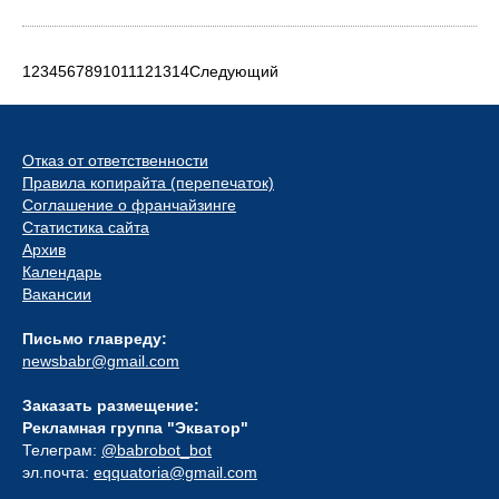
1
2
3
4
5
6
7
8
9
10
11
12
13
14
Следующий
Отказ от ответственности
Правила копирайта (перепечаток)
Соглашение о франчайзинге
Статистика сайта
Архив
Календарь
Вакансии
Письмо главреду:
newsbabr@gmail.com
Заказать размещение:
Рекламная группа "Экватор"
Телеграм:
@babrobot_bot
эл.почта:
eqquatoria@gmail.com