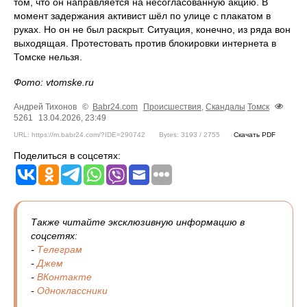
том, что он направляется на несогласованную акцию. В
момент задержания активист шёл по улице с плакатом в
руках. Но он не был раскрыт. Ситуация, конечно, из ряда вон
выходящая. Протестовать против блокировки интернета в
Томске нельзя.
Фото: vtomske.ru
Андрей Тихонов
©
Babr24.com
Происшествия
,
Скандалы
Томск
5261
13.04.2026, 23:49
URL: https://m.babr24.com/?IDE=290742
Bytes: 3193 / 2755
Скачать PDF
Поделиться в соцсетях:
Также читайте эксклюзивную информацию в
соцсетях:
-
Телеграм
-
Джем
-
ВКонтакте
-
Одноклассники