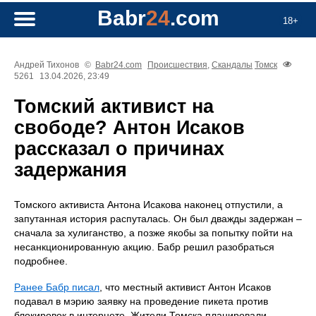
Babr
24
.com
18+
Андрей Тихонов
©
Babr24.com
Происшествия
,
Скандалы
Томск
5261
13.04.2026, 23:49
Томский активист на
свободе? Антон Исаков
рассказал о причинах
задержания
Томского активиста Антона Исакова наконец отпустили, а
запутанная история распуталась. Он был дважды задержан –
сначала за хулиганство, а позже якобы за попытку пойти на
несанкционированную акцию. Бабр решил разобраться
подробнее.
Ранее Бабр писал
, что местный активист Антон Исаков
подавал в мэрию заявку на проведение пикета против
блокировок в интернете. Жители Томска планировали