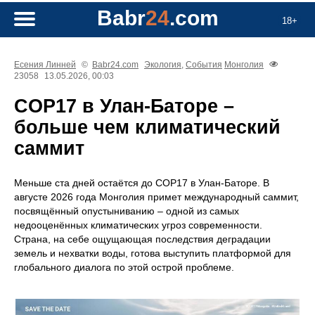
Babr
24
.com
18+
Есения Линней
©
Babr24.com
Экология
,
События
Монголия
23058
13.05.2026, 00:03
COP17 в Улан-Баторе –
больше чем климатический
саммит
Меньше ста дней остаётся до COP17 в Улан‑Баторе. В
августе 2026 года Монголия примет международный саммит,
посвящённый опустыниванию – одной из самых
недооценённых климатических угроз современности.
Страна, на себе ощущающая последствия деградации
земель и нехватки воды, готова выступить платформой для
глобального диалога по этой острой проблеме.