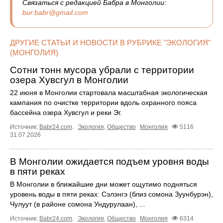
Связаться с редакцией Бабра в Монголии:
bur.babr@gmail.com
ДРУГИЕ СТАТЬИ И НОВОСТИ В РУБРИКЕ "ЭКОЛОГИЯ"
(МОНГОЛИЯ)
Сотни тонн мусора убрали с территории
озера Хувсгул в Монголии
22 июня в Монголии стартовала масштабная экологическая
кампания по очистке территории вдоль охранного пояса
бассейна озера Хувсгул и реки Эг.
Источник:
Babr24.com
.
Экология
,
Общество
Монголия
5116
31.07.2026
В Монголии ожидается подъем уровня воды
в пяти реках
В Монголии в ближайшие дни может ощутимо подняться
уровень воды в пяти реках: Сэлэнгэ (близ сомона Зуунбурэн),
Чулуут (в районе сомона Ундурулаан), ...
Источник:
Babr24.com
.
Экология
,
Общество
Монголия
6314