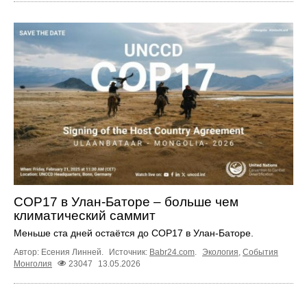
COP17 в Улан-Баторе – больше чем
климатический саммит
Меньше ста дней остаётся до COP17 в Улан‑Баторе.
Автор: Есения Линней.
Источник:
Babr24.com
.
Экология
,
События
Монголия
23047
13.05.2026