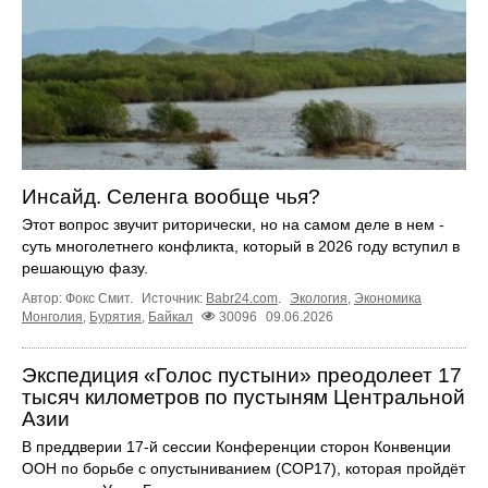
Инсайд. Селенга вообще чья?
Этот вопрос звучит риторически, но на самом деле в нем -
суть многолетнего конфликта, который в 2026 году вступил в
решающую фазу.
Автор: Фокс Смит.
Источник:
Babr24.com
.
Экология
,
Экономика
Монголия
,
Бурятия
,
Байкал
30096
09.06.2026
Экспедиция «Голос пустыни» преодолеет 17
тысяч километров по пустыням Центральной
Азии
В преддверии 17‑й сессии Конференции сторон Конвенции
ООН по борьбе с опустыниванием (COP17), которая пройдёт