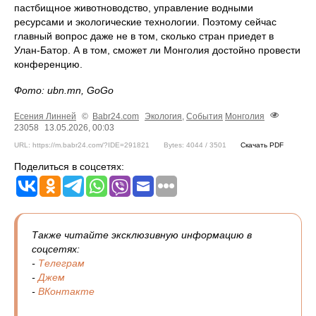
пастбищное животноводство, управление водными
ресурсами и экологические технологии. Поэтому сейчас
главный вопрос даже не в том, сколько стран приедет в
Улан-Батор. А в том, сможет ли Монголия достойно провести
конференцию.
Фото: ubn.mn, GoGo
Есения Линней
©
Babr24.com
Экология
,
События
Монголия
23058
13.05.2026, 00:03
URL: https://m.babr24.com/?IDE=291821
Bytes: 4044 / 3501
Скачать PDF
Поделиться в соцсетях:
Также читайте эксклюзивную информацию в
соцсетях:
-
Телеграм
-
Джем
-
ВКонтакте