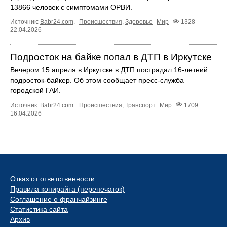
13866 человек с симптомами ОРВИ.
Источник:
Babr24.com
.
Происшествия
,
Здоровье
Мир
1328
22.04.2026
Подросток на байке попал в ДТП в Иркутске
Вечером 15 апреля в Иркутске в ДТП пострадал 16‑летний
подросток‑байкер. Об этом сообщает пресс‑служба
городской ГАИ.
Источник:
Babr24.com
.
Происшествия
,
Транспорт
Мир
1709
16.04.2026
Отказ от ответственности
Правила копирайта (перепечаток)
Соглашение о франчайзинге
Статистика сайта
Архив