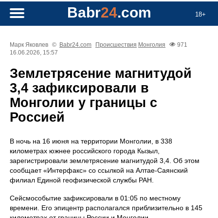
Babr
24
.com
18+
Марк Яковлев
©
Babr24.com
Происшествия
Монголия
971
16.06.2026, 15:57
Землетрясение магнитудой
3,4 зафиксировали в
Монголии у границы с
Россией
В ночь на 16 июня на территории Монголии, в 338
километрах южнее российского города Кызыл,
зарегистрировали землетрясение магнитудой 3,4. Об этом
сообщает «Интерфакс» со ссылкой на Алтае-Саянский
филиал Единой геофизической службы РАН.
Сейсмособытие зафиксировали в 01:05 по местному
времени. Его эпицентр располагался приблизительно в 145
километрах от границы России и Монголии.