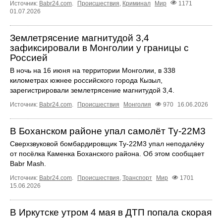
Источник:
Babr24.com
.
Происшествия
,
Криминал
Мир
1171
01.07.2026
Землетрясение магнитудой 3,4
зафиксировали в Монголии у границы с
Россией
В ночь на 16 июня на территории Монголии, в 338
километрах южнее российского города Кызыл,
зарегистрировали землетрясение магнитудой 3,4.
Источник:
Babr24.com
.
Происшествия
Монголия
970
16.06.2026
В Боханском районе упал самолёт Ту‑22М3
Сверхзвуковой бомбардировщик Ту‑22М3 упал неподалёку
от посёлка Каменка Боханского района. Об этом сообщает
Babr Mash.
Источник:
Babr24.com
.
Происшествия
,
Транспорт
Мир
1701
15.06.2026
В Иркутске утром 4 мая в ДТП попала скорая